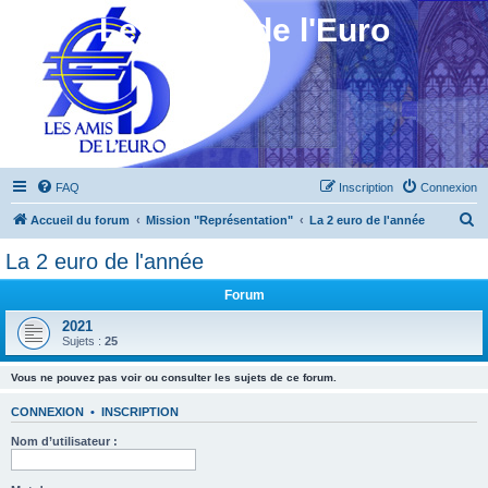
Les Amis de l'Euro
FAQ
Inscription
Connexion
R
Accueil du forum
Mission "Représentation"
La 2 euro de l'année
e
La 2 euro de l'année
c
Forum
h
e
2021
Sujets :
25
r
c
Vous ne pouvez pas voir ou consulter les sujets de ce forum.
h
CONNEXION
•
INSCRIPTION
e
Nom d’utilisateur :
r