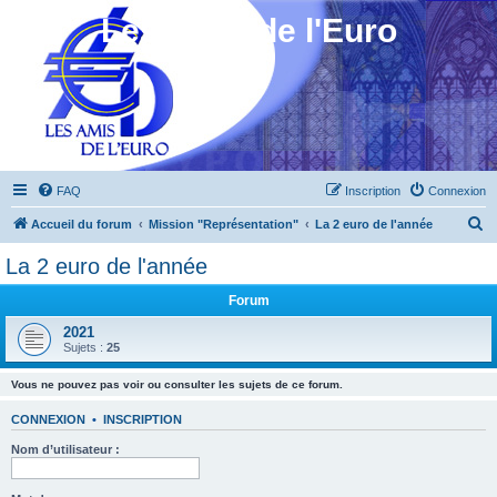
Les Amis de l'Euro
FAQ
Inscription
Connexion
R
Accueil du forum
Mission "Représentation"
La 2 euro de l'année
e
La 2 euro de l'année
c
Forum
h
e
2021
Sujets :
25
r
c
Vous ne pouvez pas voir ou consulter les sujets de ce forum.
h
CONNEXION
•
INSCRIPTION
e
Nom d’utilisateur :
r