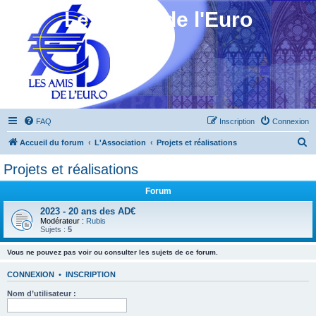
Les Amis de l'Euro
FAQ
Inscription
Connexion
R
Accueil du forum
L'Association
Projets et réalisations
e
Projets et réalisations
c
Forum
h
e
2023 - 20 ans des AD€
Modérateur :
Rubis
r
Sujets :
5
c
Vous ne pouvez pas voir ou consulter les sujets de ce forum.
h
CONNEXION
•
INSCRIPTION
e
Nom d’utilisateur :
r