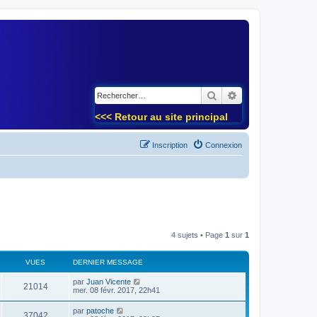
)
Rechercher
Recherche avancé
<<< Retour au site principal
Inscription
Connexion
4 sujets • Page
1
sur
1
VUES
DERNIER MESSAGE
par
Juan Vicente
21014
mer. 08 févr. 2017, 22h41
par
patoche
37042