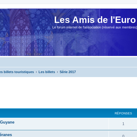
Les Amis de l'Euro
Le forum internet de l'association (réservé aux membres
es billets touristiques
Les billets
Série 2017
cher
cherche avancée
RÉPONSES
 Guyane
1
éranes
0