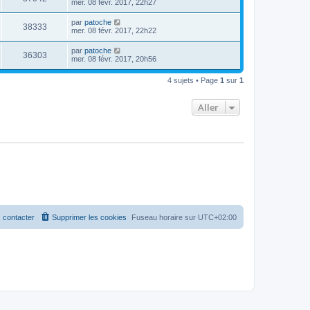
mer. 08 févr. 2017, 22h27
par
patoche
38333
mer. 08 févr. 2017, 22h22
par
patoche
36303
mer. 08 févr. 2017, 20h56
4 sujets • Page
1
sur
1
Aller
 contacter
Supprimer les cookies
Fuseau horaire sur
UTC+02:00