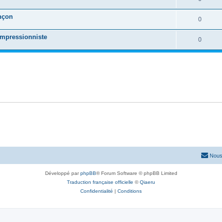
nçon
0
impressionniste
0
Nous
Développé par
phpBB
® Forum Software © phpBB Limited
Traduction française officielle
©
Qiaeru
Confidentialité
|
Conditions