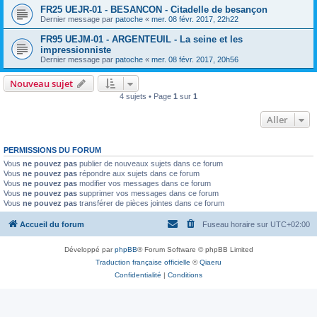
FR25 UEJR-01 - BESANCON - Citadelle de besançon
Dernier message par
patoche
«
mer. 08 févr. 2017, 22h22
FR95 UEJM-01 - ARGENTEUIL - La seine et les
impressionniste
Dernier message par
patoche
«
mer. 08 févr. 2017, 20h56
Nouveau sujet
4 sujets • Page
1
sur
1
Aller
PERMISSIONS DU FORUM
Vous
ne pouvez pas
publier de nouveaux sujets dans ce forum
Vous
ne pouvez pas
répondre aux sujets dans ce forum
Vous
ne pouvez pas
modifier vos messages dans ce forum
Vous
ne pouvez pas
supprimer vos messages dans ce forum
Vous
ne pouvez pas
transférer de pièces jointes dans ce forum
Accueil du forum
Fuseau horaire sur
UTC+02:00
Développé par
phpBB
® Forum Software © phpBB Limited
Traduction française officielle
©
Qiaeru
Confidentialité
|
Conditions