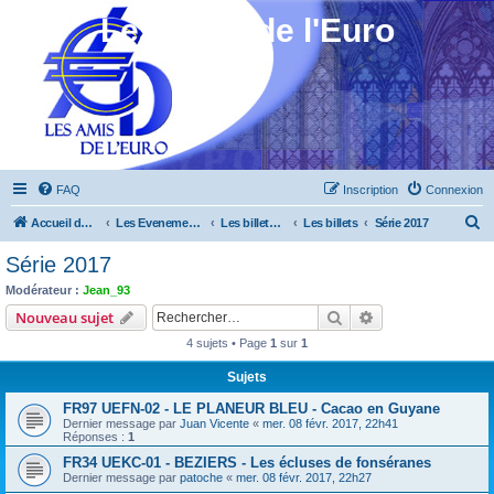
Les Amis de l'Euro
FAQ
Inscription
Connexion
R
Accueil du forum
Les Evenements ! [Ouvert au public]
Les billets touristiques
Les billets
Série 2017
e
Série 2017
c
Modérateur :
Jean_93
h
Rechercher
Recherche avanc
Nouveau sujet
e
4 sujets • Page
1
sur
1
r
Sujets
c
FR97 UEFN-02 - LE PLANEUR BLEU - Cacao en Guyane
h
Dernier message par
Juan Vicente
«
mer. 08 févr. 2017, 22h41
e
Réponses :
1
r
FR34 UEKC-01 - BEZIERS - Les écluses de fonséranes
Dernier message par
patoche
«
mer. 08 févr. 2017, 22h27