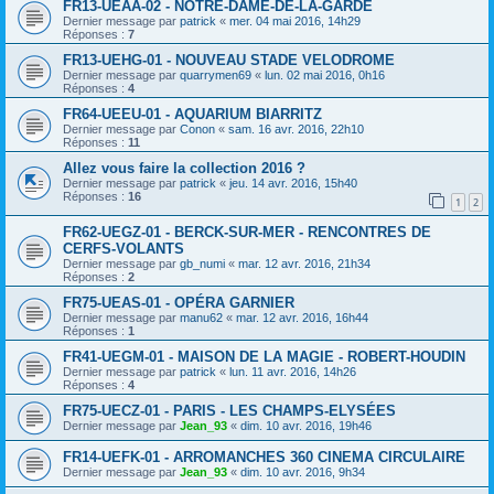
FR13-UEAA-02 - NOTRE-DAME-DE-LA-GARDE
Dernier message par
patrick
«
mer. 04 mai 2016, 14h29
Réponses :
7
FR13-UEHG-01 - NOUVEAU STADE VELODROME
Dernier message par
quarrymen69
«
lun. 02 mai 2016, 0h16
Réponses :
4
FR64-UEEU-01 - AQUARIUM BIARRITZ
Dernier message par
Conon
«
sam. 16 avr. 2016, 22h10
Réponses :
11
Allez vous faire la collection 2016 ?
Dernier message par
patrick
«
jeu. 14 avr. 2016, 15h40
Réponses :
16
1
2
FR62-UEGZ-01 - BERCK-SUR-MER - RENCONTRES DE
CERFS-VOLANTS
Dernier message par
gb_numi
«
mar. 12 avr. 2016, 21h34
Réponses :
2
FR75-UEAS-01 - OPÉRA GARNIER
Dernier message par
manu62
«
mar. 12 avr. 2016, 16h44
Réponses :
1
FR41-UEGM-01 - MAISON DE LA MAGIE - ROBERT-HOUDIN
Dernier message par
patrick
«
lun. 11 avr. 2016, 14h26
Réponses :
4
FR75-UECZ-01 - PARIS - LES CHAMPS-ELYSÉES
Dernier message par
Jean_93
«
dim. 10 avr. 2016, 19h46
FR14-UEFK-01 - ARROMANCHES 360 CINEMA CIRCULAIRE
Dernier message par
Jean_93
«
dim. 10 avr. 2016, 9h34