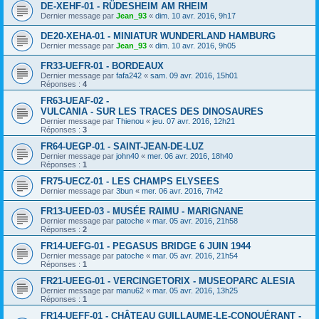
DE-XEHF-01 - RÜDESHEIM AM RHEIM
Dernier message par
Jean_93
«
dim. 10 avr. 2016, 9h17
DE20-XEHA-01 - MINIATUR WUNDERLAND HAMBURG
Dernier message par
Jean_93
«
dim. 10 avr. 2016, 9h05
FR33-UEFR-01 - BORDEAUX
Dernier message par
fafa242
«
sam. 09 avr. 2016, 15h01
Réponses :
4
FR63-UEAF-02 -
VULCANIA - SUR LES TRACES DES DINOSAURES
Dernier message par
Thienou
«
jeu. 07 avr. 2016, 12h21
Réponses :
3
FR64-UEGP-01 - SAINT-JEAN-DE-LUZ
Dernier message par
john40
«
mer. 06 avr. 2016, 18h40
Réponses :
1
FR75-UECZ-01 - LES CHAMPS ELYSEES
Dernier message par
3bun
«
mer. 06 avr. 2016, 7h42
FR13-UEED-03 - MUSÉE RAIMU - MARIGNANE
Dernier message par
patoche
«
mar. 05 avr. 2016, 21h58
Réponses :
2
FR14-UEFG-01 - PEGASUS BRIDGE 6 JUIN 1944
Dernier message par
patoche
«
mar. 05 avr. 2016, 21h54
Réponses :
1
FR21-UEEG-01 - VERCINGETORIX - MUSEOPARC ALESIA
Dernier message par
manu62
«
mar. 05 avr. 2016, 13h25
Réponses :
1
FR14-UEFF-01 - CHÂTEAU GUILLAUME-LE-CONQUÉRANT -