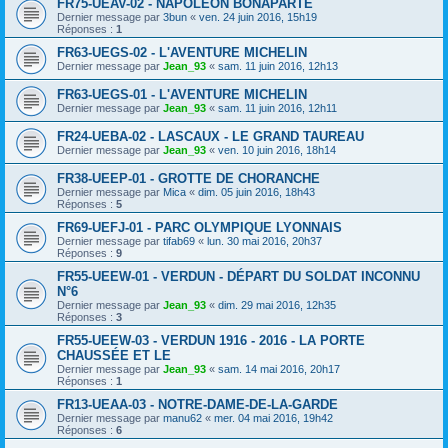
FR75-UEAV-02 - NAPOLÉON BONAPARTE
Dernier message par
3bun
«
ven. 24 juin 2016, 15h19
Réponses :
1
FR63-UEGS-02 - L'AVENTURE MICHELIN
Dernier message par
Jean_93
«
sam. 11 juin 2016, 12h13
FR63-UEGS-01 - L'AVENTURE MICHELIN
Dernier message par
Jean_93
«
sam. 11 juin 2016, 12h11
FR24-UEBA-02 - LASCAUX - LE GRAND TAUREAU
Dernier message par
Jean_93
«
ven. 10 juin 2016, 18h14
FR38-UEEP-01 - GROTTE DE CHORANCHE
Dernier message par
Mica
«
dim. 05 juin 2016, 18h43
Réponses :
5
FR69-UEFJ-01 - PARC OLYMPIQUE LYONNAIS
Dernier message par
tifab69
«
lun. 30 mai 2016, 20h37
Réponses :
9
FR55-UEEW-01 - VERDUN - DÉPART DU SOLDAT INCONNU
N°6
Dernier message par
Jean_93
«
dim. 29 mai 2016, 12h35
Réponses :
3
FR55-UEEW-03 - VERDUN 1916 - 2016 - LA PORTE
CHAUSSÉE ET LE
Dernier message par
Jean_93
«
sam. 14 mai 2016, 20h17
Réponses :
1
FR13-UEAA-03 - NOTRE-DAME-DE-LA-GARDE
Dernier message par
manu62
«
mer. 04 mai 2016, 19h42
Réponses :
6