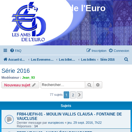
Les Amis de l'Euro
FAQ
Inscription
Connexion
R
Accueil du forum
Les Evenements ! [Ouvert au public]
Les billets touristiques
Les billets
Série 2016
e
Série 2016
c
Modérateur :
Jean_93
h
Rechercher
Recherche avanc
Nouveau sujet
e
1
2
Suivant
77 sujets
r
c
Sujets
h
FR84-UEFH-01 - MOULIN VALLIS CLAUSA - FONTAINE DE
e
VAUCLUSE
Dernier message par
europieces
«
jeu. 29 sept. 2016, 7h22
r
Réponses :
14