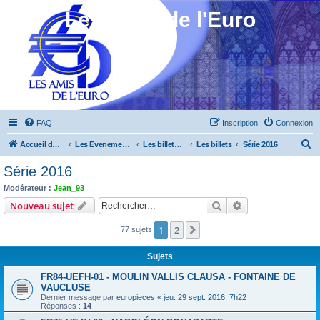
Les Amis de l'Euro
FAQ
Inscription
Connexion
R
Accueil du forum
Les Evenements ! [Ouvert au public]
Les billets touristiques
Les billets
Série 2016
e
Série 2016
c
Modérateur :
Jean_93
h
Rechercher
Recherche avanc
Nouveau sujet
e
1
2
Suivant
77 sujets
r
c
Sujets
h
FR84-UEFH-01 - MOULIN VALLIS CLAUSA - FONTAINE DE
e
VAUCLUSE
Dernier message par
europieces
«
jeu. 29 sept. 2016, 7h22
r
Réponses :
14