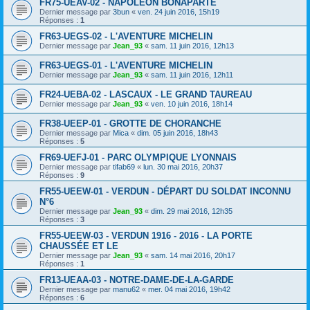
FR75-UEAV-02 - NAPOLÉON BONAPARTE
Dernier message par
3bun
«
ven. 24 juin 2016, 15h19
Réponses :
1
FR63-UEGS-02 - L'AVENTURE MICHELIN
Dernier message par
Jean_93
«
sam. 11 juin 2016, 12h13
FR63-UEGS-01 - L'AVENTURE MICHELIN
Dernier message par
Jean_93
«
sam. 11 juin 2016, 12h11
FR24-UEBA-02 - LASCAUX - LE GRAND TAUREAU
Dernier message par
Jean_93
«
ven. 10 juin 2016, 18h14
FR38-UEEP-01 - GROTTE DE CHORANCHE
Dernier message par
Mica
«
dim. 05 juin 2016, 18h43
Réponses :
5
FR69-UEFJ-01 - PARC OLYMPIQUE LYONNAIS
Dernier message par
tifab69
«
lun. 30 mai 2016, 20h37
Réponses :
9
FR55-UEEW-01 - VERDUN - DÉPART DU SOLDAT INCONNU
N°6
Dernier message par
Jean_93
«
dim. 29 mai 2016, 12h35
Réponses :
3
FR55-UEEW-03 - VERDUN 1916 - 2016 - LA PORTE
CHAUSSÉE ET LE
Dernier message par
Jean_93
«
sam. 14 mai 2016, 20h17
Réponses :
1
FR13-UEAA-03 - NOTRE-DAME-DE-LA-GARDE
Dernier message par
manu62
«
mer. 04 mai 2016, 19h42
Réponses :
6