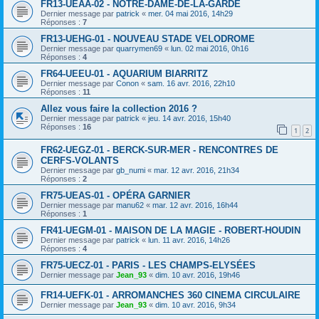
FR13-UEAA-02 - NOTRE-DAME-DE-LA-GARDE
Dernier message par
patrick
«
mer. 04 mai 2016, 14h29
Réponses :
7
FR13-UEHG-01 - NOUVEAU STADE VELODROME
Dernier message par
quarrymen69
«
lun. 02 mai 2016, 0h16
Réponses :
4
FR64-UEEU-01 - AQUARIUM BIARRITZ
Dernier message par
Conon
«
sam. 16 avr. 2016, 22h10
Réponses :
11
Allez vous faire la collection 2016 ?
Dernier message par
patrick
«
jeu. 14 avr. 2016, 15h40
Réponses :
16
1
2
FR62-UEGZ-01 - BERCK-SUR-MER - RENCONTRES DE
CERFS-VOLANTS
Dernier message par
gb_numi
«
mar. 12 avr. 2016, 21h34
Réponses :
2
FR75-UEAS-01 - OPÉRA GARNIER
Dernier message par
manu62
«
mar. 12 avr. 2016, 16h44
Réponses :
1
FR41-UEGM-01 - MAISON DE LA MAGIE - ROBERT-HOUDIN
Dernier message par
patrick
«
lun. 11 avr. 2016, 14h26
Réponses :
4
FR75-UECZ-01 - PARIS - LES CHAMPS-ELYSÉES
Dernier message par
Jean_93
«
dim. 10 avr. 2016, 19h46
FR14-UEFK-01 - ARROMANCHES 360 CINEMA CIRCULAIRE
Dernier message par
Jean_93
«
dim. 10 avr. 2016, 9h34