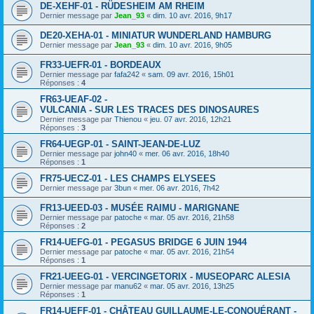
DE-XEHF-01 - RÜDESHEIM AM RHEIM
Dernier message par
Jean_93
«
dim. 10 avr. 2016, 9h17
DE20-XEHA-01 - MINIATUR WUNDERLAND HAMBURG
Dernier message par
Jean_93
«
dim. 10 avr. 2016, 9h05
FR33-UEFR-01 - BORDEAUX
Dernier message par
fafa242
«
sam. 09 avr. 2016, 15h01
Réponses :
4
FR63-UEAF-02 -
VULCANIA - SUR LES TRACES DES DINOSAURES
Dernier message par
Thienou
«
jeu. 07 avr. 2016, 12h21
Réponses :
3
FR64-UEGP-01 - SAINT-JEAN-DE-LUZ
Dernier message par
john40
«
mer. 06 avr. 2016, 18h40
Réponses :
1
FR75-UECZ-01 - LES CHAMPS ELYSEES
Dernier message par
3bun
«
mer. 06 avr. 2016, 7h42
FR13-UEED-03 - MUSÉE RAIMU - MARIGNANE
Dernier message par
patoche
«
mar. 05 avr. 2016, 21h58
Réponses :
2
FR14-UEFG-01 - PEGASUS BRIDGE 6 JUIN 1944
Dernier message par
patoche
«
mar. 05 avr. 2016, 21h54
Réponses :
1
FR21-UEEG-01 - VERCINGETORIX - MUSEOPARC ALESIA
Dernier message par
manu62
«
mar. 05 avr. 2016, 13h25
Réponses :
1
FR14-UEFF-01 - CHÂTEAU GUILLAUME-LE-CONQUÉRANT -