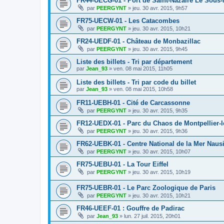
FR44-UECG-01 - Port de Saint-Nazaire Le Sous
par
PEERGYNT
»
jeu. 30 avr. 2015, 9h57
FR75-UECW-01 - Les Catacombes
par
PEERGYNT
»
jeu. 30 avr. 2015, 10h21
FR24-UEDF-01 - Château de Monbazillac
par
PEERGYNT
»
jeu. 30 avr. 2015, 9h45
Liste des billets - Tri par département
par
Jean_93
»
ven. 08 mai 2015, 11h05
Liste des billets - Tri par code du billet
par
Jean_93
»
ven. 08 mai 2015, 10h58
FR11-UEBH-01 - Cité de Carcassonne
par
PEERGYNT
»
jeu. 30 avr. 2015, 9h35
FR12-UEDX-01 - Parc du Chaos de Montpellier-l
par
PEERGYNT
»
jeu. 30 avr. 2015, 9h36
FR62-UEBK-01 - Centre National de la Mer Naus
par
PEERGYNT
»
jeu. 30 avr. 2015, 10h07
FR75-UEBU-01 - La Tour Eiffel
par
PEERGYNT
»
jeu. 30 avr. 2015, 10h19
FR75-UEBR-01 - Le Parc Zoologique de Paris
par
PEERGYNT
»
jeu. 30 avr. 2015, 10h21
FR46-UEEF-01 : Gouffre de Padirac
par
Jean_93
»
lun. 27 juil. 2015, 20h01