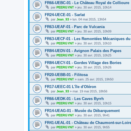
FR66-UEBC-01 - Le Château Royal de Collioure
par
PEERGYNT
»
jeu. 30 avr. 2015, 10h14
FR24-UECE-01 - Sarlat
par
Jean_93
»
lun. 04 mai 2015, 13h54
FR63-UEAF-01 - Parc de Vulcania
par
PEERGYNT
»
jeu. 30 avr. 2015, 10h09
FR63-UECF-01 - Les Remontées Mécaniques du
par
PEERGYNT
»
jeu. 30 avr. 2015, 10h10
FR84-UEDV-01 - Avignon Palais des Papes
par
PEERGYNT
»
jeu. 30 avr. 2015, 10h25
FR84-UECY-01 - Gordes Village des Bories
par
PEERGYNT
»
jeu. 30 avr. 2015, 10h26
FR20-UEBB-01 - Filitosa
par
PEERGYNT
»
sam. 25 avr. 2015, 19h50
FR17-UEEC-01 L'île d'Oléron
par
Jean_93
»
mar. 19 mai 2015, 18h56
FR66-UEDK-01 - Les Caves Byrrh
par
PEERGYNT
»
jeu. 30 avr. 2015, 10h15
FR14-UEAG-01 - Musée du Débarquement
par
PEERGYNT
»
jeu. 30 avr. 2015, 9h41
FR41-UEAL-01 - Château de Chaumont-sur-Loir
par
PEERGYNT
»
jeu. 30 avr. 2015, 9h55