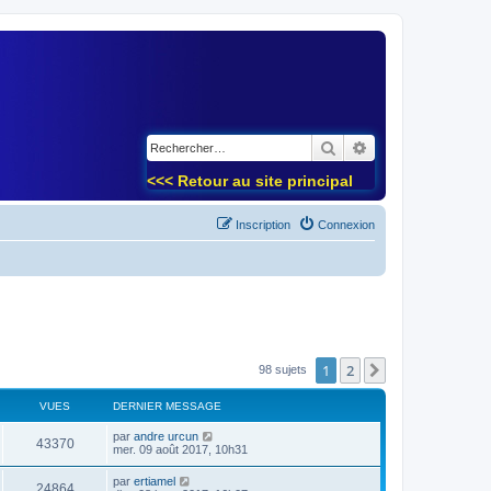
)
Rechercher
Recherche avancé
<<< Retour au site principal
Inscription
Connexion
1
2
Suivant
98 sujets
VUES
DERNIER MESSAGE
par
andre urcun
43370
mer. 09 août 2017, 10h31
par
ertiamel
24864