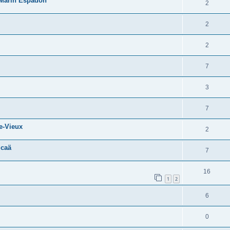
-Marin Espadon
2
2
2
7
3
7
e-Vieux
2
icaä
7
16
1
2
6
0