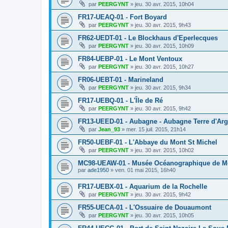
par
PEERGYNT
»
jeu. 30 avr. 2015, 10h04
FR17-UEAQ-01 - Fort Boyard
par
PEERGYNT
»
jeu. 30 avr. 2015, 9h43
FR62-UEDT-01 - Le Blockhaus d'Eperlecques
par
PEERGYNT
»
jeu. 30 avr. 2015, 10h09
FR84-UEBP-01 - Le Mont Ventoux
par
PEERGYNT
»
jeu. 30 avr. 2015, 10h27
FR06-UEBT-01 - Marineland
par
PEERGYNT
»
jeu. 30 avr. 2015, 9h34
FR17-UEBQ-01 - L'Île de Ré
par
PEERGYNT
»
jeu. 30 avr. 2015, 9h42
FR13-UEED-01 - Aubagne - Aubagne Terre d'Arg
par
Jean_93
»
mer. 15 juil. 2015, 21h14
FR50-UEBF-01 - L'Abbaye du Mont St Michel
par
PEERGYNT
»
jeu. 30 avr. 2015, 10h02
MC98-UEAW-01 - Musée Océanographique de 
par
ade1950
»
ven. 01 mai 2015, 16h40
FR17-UEBX-01 - Aquarium de la Rochelle
par
PEERGYNT
»
jeu. 30 avr. 2015, 9h42
FR55-UECA-01 - L'Ossuaire de Douaumont
par
PEERGYNT
»
jeu. 30 avr. 2015, 10h05