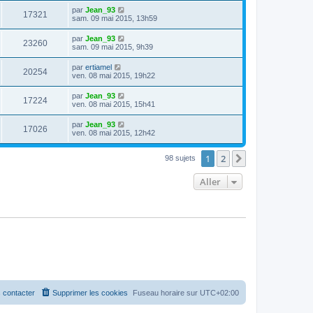
par
Jean_93
17321
sam. 09 mai 2015, 13h59
par
Jean_93
23260
sam. 09 mai 2015, 9h39
par
ertiamel
20254
ven. 08 mai 2015, 19h22
par
Jean_93
17224
ven. 08 mai 2015, 15h41
par
Jean_93
17026
ven. 08 mai 2015, 12h42
1
2
Suivant
98 sujets
Aller
 contacter
Supprimer les cookies
Fuseau horaire sur
UTC+02:00