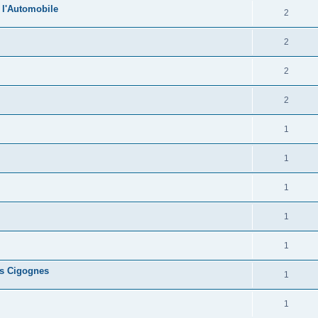
 l'Automobile
2
2
2
2
1
1
1
1
1
es Cigognes
1
1