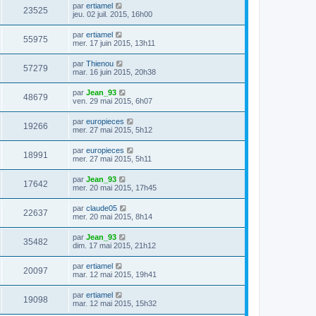
par
ertiamel
23525
jeu. 02 juil. 2015, 16h00
par
ertiamel
55975
mer. 17 juin 2015, 13h11
par
Thienou
57279
mar. 16 juin 2015, 20h38
par
Jean_93
48679
ven. 29 mai 2015, 6h07
par
europieces
19266
mer. 27 mai 2015, 5h12
par
europieces
18991
mer. 27 mai 2015, 5h11
par
Jean_93
17642
mer. 20 mai 2015, 17h45
par
claude05
22637
mer. 20 mai 2015, 8h14
par
Jean_93
35482
dim. 17 mai 2015, 21h12
par
ertiamel
20097
mar. 12 mai 2015, 19h41
par
ertiamel
19098
mar. 12 mai 2015, 15h32