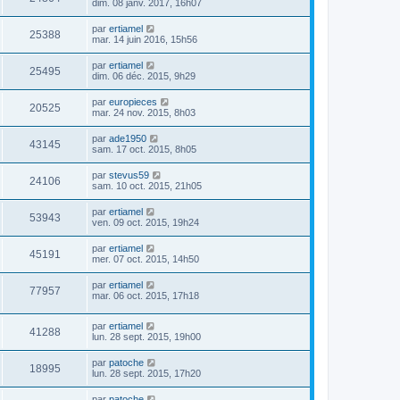
dim. 08 janv. 2017, 16h07
par
ertiamel
25388
mar. 14 juin 2016, 15h56
par
ertiamel
25495
dim. 06 déc. 2015, 9h29
par
europieces
20525
mar. 24 nov. 2015, 8h03
par
ade1950
43145
sam. 17 oct. 2015, 8h05
par
stevus59
24106
sam. 10 oct. 2015, 21h05
par
ertiamel
53943
ven. 09 oct. 2015, 19h24
par
ertiamel
45191
mer. 07 oct. 2015, 14h50
par
ertiamel
77957
mar. 06 oct. 2015, 17h18
par
ertiamel
41288
lun. 28 sept. 2015, 19h00
par
patoche
18995
lun. 28 sept. 2015, 17h20
par
patoche