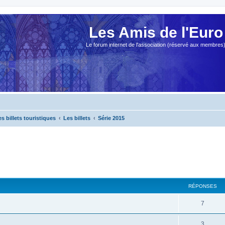
Les Amis de l'Euro
Le forum internet de l'association (réservé aux membres
es billets touristiques
Les billets
Série 2015
cher
cherche avancée
RÉPONSES
7
3