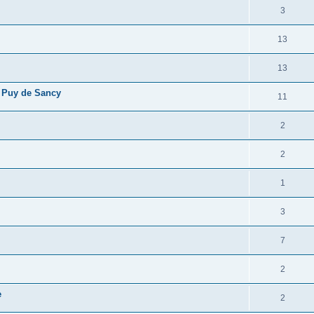
3
13
13
 Puy de Sancy
11
2
2
1
3
7
2
e
2