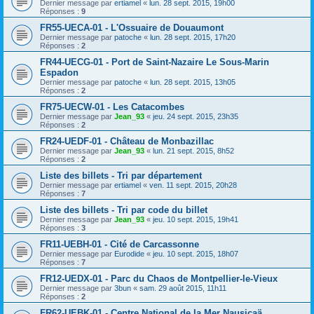
Dernier message par
ertiamel
«
lun. 28 sept. 2015, 19h00
Réponses :
9
FR55-UECA-01 - L'Ossuaire de Douaumont
Dernier message par
patoche
«
lun. 28 sept. 2015, 17h20
Réponses :
2
FR44-UECG-01 - Port de Saint-Nazaire Le Sous-Marin
Espadon
Dernier message par
patoche
«
lun. 28 sept. 2015, 13h05
Réponses :
2
FR75-UECW-01 - Les Catacombes
Dernier message par
Jean_93
«
jeu. 24 sept. 2015, 23h35
Réponses :
2
FR24-UEDF-01 - Château de Monbazillac
Dernier message par
Jean_93
«
lun. 21 sept. 2015, 8h52
Réponses :
2
Liste des billets - Tri par département
Dernier message par
ertiamel
«
ven. 11 sept. 2015, 20h28
Réponses :
7
Liste des billets - Tri par code du billet
Dernier message par
Jean_93
«
jeu. 10 sept. 2015, 19h41
Réponses :
3
FR11-UEBH-01 - Cité de Carcassonne
Dernier message par
Eurodide
«
jeu. 10 sept. 2015, 18h07
Réponses :
7
FR12-UEDX-01 - Parc du Chaos de Montpellier-le-Vieux
Dernier message par
3bun
«
sam. 29 août 2015, 11h11
Réponses :
2
FR62-UEBK-01 - Centre National de la Mer Nausicaä