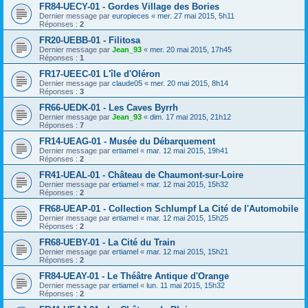
FR84-UECY-01 - Gordes Village des Bories
Dernier message par
europieces
«
mer. 27 mai 2015, 5h11
Réponses :
2
FR20-UEBB-01 - Filitosa
Dernier message par
Jean_93
«
mer. 20 mai 2015, 17h45
Réponses :
1
FR17-UEEC-01 L'île d'Oléron
Dernier message par
claude05
«
mer. 20 mai 2015, 8h14
Réponses :
3
FR66-UEDK-01 - Les Caves Byrrh
Dernier message par
Jean_93
«
dim. 17 mai 2015, 21h12
Réponses :
7
FR14-UEAG-01 - Musée du Débarquement
Dernier message par
ertiamel
«
mar. 12 mai 2015, 19h41
Réponses :
2
FR41-UEAL-01 - Château de Chaumont-sur-Loire
Dernier message par
ertiamel
«
mar. 12 mai 2015, 15h32
Réponses :
2
FR68-UEAP-01 - Collection Schlumpf La Cité de l'Automobile
Dernier message par
ertiamel
«
mar. 12 mai 2015, 15h25
Réponses :
2
FR68-UEBY-01 - La Cité du Train
Dernier message par
ertiamel
«
mar. 12 mai 2015, 15h21
Réponses :
2
FR84-UEAY-01 - Le Théâtre Antique d'Orange
Dernier message par
ertiamel
«
lun. 11 mai 2015, 15h32
Réponses :
2