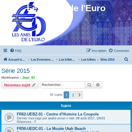
Les Amis de l'Euro
FAQ
Inscription
Connexion
R
Accueil du forum
Les Evenements ! [Ouvert au public]
Les billets touristiques
Les billets
Série 2015
e
Série 2015
c
Modérateur :
Jean_93
h
Rechercher
Recherche avanc
Nouveau sujet
e
1
2
Suivant
98 sujets
r
c
Sujets
h
FR62-UEBZ-01 - Centre d'Histoire La Coupole
e
Dernier message par
andre urcun
«
mer. 09 août 2017, 10h31
Réponses :
7
r
FR50-UEDC-01 - Le Musée Utah Beach