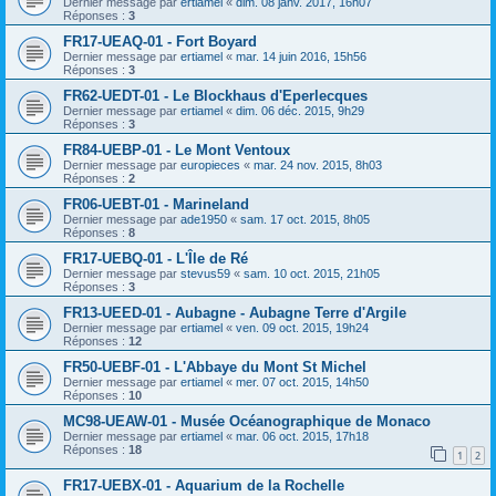
Dernier message par
ertiamel
«
dim. 08 janv. 2017, 16h07
Réponses :
3
FR17-UEAQ-01 - Fort Boyard
Dernier message par
ertiamel
«
mar. 14 juin 2016, 15h56
Réponses :
3
FR62-UEDT-01 - Le Blockhaus d'Eperlecques
Dernier message par
ertiamel
«
dim. 06 déc. 2015, 9h29
Réponses :
3
FR84-UEBP-01 - Le Mont Ventoux
Dernier message par
europieces
«
mar. 24 nov. 2015, 8h03
Réponses :
2
FR06-UEBT-01 - Marineland
Dernier message par
ade1950
«
sam. 17 oct. 2015, 8h05
Réponses :
8
FR17-UEBQ-01 - L'Île de Ré
Dernier message par
stevus59
«
sam. 10 oct. 2015, 21h05
Réponses :
3
FR13-UEED-01 - Aubagne - Aubagne Terre d'Argile
Dernier message par
ertiamel
«
ven. 09 oct. 2015, 19h24
Réponses :
12
FR50-UEBF-01 - L'Abbaye du Mont St Michel
Dernier message par
ertiamel
«
mer. 07 oct. 2015, 14h50
Réponses :
10
MC98-UEAW-01 - Musée Océanographique de Monaco
Dernier message par
ertiamel
«
mar. 06 oct. 2015, 17h18
Réponses :
18
1
2
FR17-UEBX-01 - Aquarium de la Rochelle