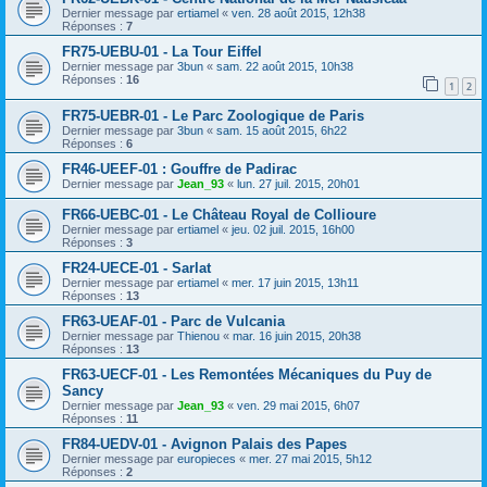
Dernier message par
ertiamel
«
ven. 28 août 2015, 12h38
Réponses :
7
FR75-UEBU-01 - La Tour Eiffel
Dernier message par
3bun
«
sam. 22 août 2015, 10h38
Réponses :
16
1
2
FR75-UEBR-01 - Le Parc Zoologique de Paris
Dernier message par
3bun
«
sam. 15 août 2015, 6h22
Réponses :
6
FR46-UEEF-01 : Gouffre de Padirac
Dernier message par
Jean_93
«
lun. 27 juil. 2015, 20h01
FR66-UEBC-01 - Le Château Royal de Collioure
Dernier message par
ertiamel
«
jeu. 02 juil. 2015, 16h00
Réponses :
3
FR24-UECE-01 - Sarlat
Dernier message par
ertiamel
«
mer. 17 juin 2015, 13h11
Réponses :
13
FR63-UEAF-01 - Parc de Vulcania
Dernier message par
Thienou
«
mar. 16 juin 2015, 20h38
Réponses :
13
FR63-UECF-01 - Les Remontées Mécaniques du Puy de
Sancy
Dernier message par
Jean_93
«
ven. 29 mai 2015, 6h07
Réponses :
11
FR84-UEDV-01 - Avignon Palais des Papes
Dernier message par
europieces
«
mer. 27 mai 2015, 5h12
Réponses :
2