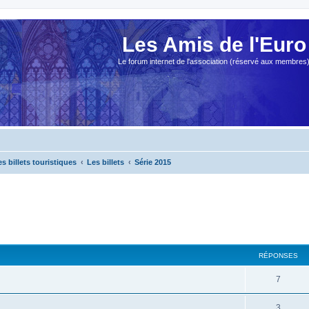
Les Amis de l'Euro
Le forum internet de l'association (réservé aux membres
es billets touristiques
Les billets
Série 2015
cher
cherche avancée
RÉPONSES
7
3