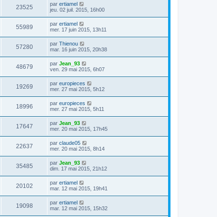
par
ertiamel
23525
jeu. 02 juil. 2015, 16h00
par
ertiamel
55989
mer. 17 juin 2015, 13h11
par
Thienou
57280
mar. 16 juin 2015, 20h38
par
Jean_93
48679
ven. 29 mai 2015, 6h07
par
europieces
19269
mer. 27 mai 2015, 5h12
par
europieces
18996
mer. 27 mai 2015, 5h11
par
Jean_93
17647
mer. 20 mai 2015, 17h45
par
claude05
22637
mer. 20 mai 2015, 8h14
par
Jean_93
35485
dim. 17 mai 2015, 21h12
par
ertiamel
20102
mar. 12 mai 2015, 19h41
par
ertiamel
19098
mar. 12 mai 2015, 15h32