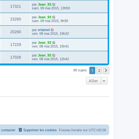
par
Jean_93
17321
sam. 09 mai 2015, 13h59
par
Jean_93
23260
sam. 09 mai 2015, 9h39
par
ertiamel
20260
ven. 08 mai 2015, 19h22
par
Jean_93
17229
ven. 08 mai 2015, 15h41
par
Jean_93
17026
ven. 08 mai 2015, 12h42
1
2
Suivant
98 sujets
Aller
 contacter
Supprimer les cookies
Fuseau horaire sur
UTC+02:00