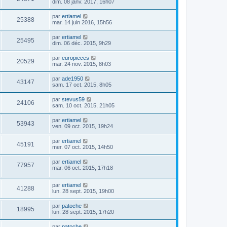
dim. 08 janv. 2017, 16h07
par
ertiamel
25388
mar. 14 juin 2016, 15h56
par
ertiamel
25495
dim. 06 déc. 2015, 9h29
par
europieces
20529
mar. 24 nov. 2015, 8h03
par
ade1950
43147
sam. 17 oct. 2015, 8h05
par
stevus59
24106
sam. 10 oct. 2015, 21h05
par
ertiamel
53943
ven. 09 oct. 2015, 19h24
par
ertiamel
45191
mer. 07 oct. 2015, 14h50
par
ertiamel
77957
mar. 06 oct. 2015, 17h18
par
ertiamel
41288
lun. 28 sept. 2015, 19h00
par
patoche
18995
lun. 28 sept. 2015, 17h20
par
patoche