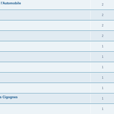
 l'Automobile
2
2
2
2
1
1
1
1
1
es Cigognes
1
1