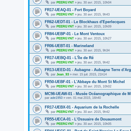
par
PEERGYNT
»
jeu. 30 avr. 2015, 10h04
FR17-UEAQ-01 - Fort Boyard
par
PEERGYNT
»
jeu. 30 avr. 2015, 9h43
FR62-UEDT-01 - Le Blockhaus d'Eperlecques
par
PEERGYNT
»
jeu. 30 avr. 2015, 10h09
FR84-UEBP-01 - Le Mont Ventoux
par
PEERGYNT
»
jeu. 30 avr. 2015, 10h27
FR06-UEBT-01 - Marineland
par
PEERGYNT
»
jeu. 30 avr. 2015, 9h34
FR17-UEBQ-01 - L'Île de Ré
par
PEERGYNT
»
jeu. 30 avr. 2015, 9h42
FR13-UEED-01 - Aubagne - Aubagne Terre d'Arg
par
Jean_93
»
mer. 15 juil. 2015, 21h14
FR50-UEBF-01 - L'Abbaye du Mont St Michel
par
PEERGYNT
»
jeu. 30 avr. 2015, 10h02
MC98-UEAW-01 - Musée Océanographique de 
par
ade1950
»
ven. 01 mai 2015, 16h40
FR17-UEBX-01 - Aquarium de la Rochelle
par
PEERGYNT
»
jeu. 30 avr. 2015, 9h42
FR55-UECA-01 - L'Ossuaire de Douaumont
par
PEERGYNT
»
jeu. 30 avr. 2015, 10h05