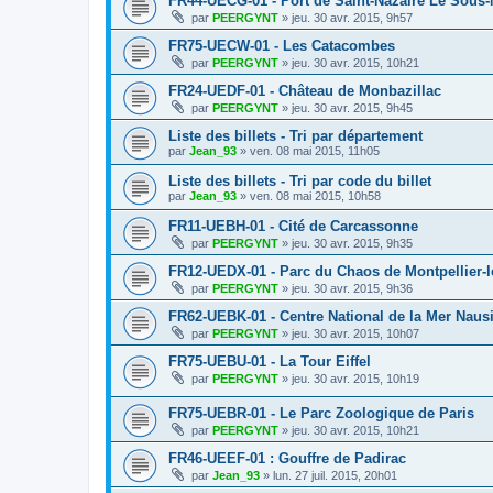
FR44-UECG-01 - Port de Saint-Nazaire Le Sous
par
PEERGYNT
»
jeu. 30 avr. 2015, 9h57
FR75-UECW-01 - Les Catacombes
par
PEERGYNT
»
jeu. 30 avr. 2015, 10h21
FR24-UEDF-01 - Château de Monbazillac
par
PEERGYNT
»
jeu. 30 avr. 2015, 9h45
Liste des billets - Tri par département
par
Jean_93
»
ven. 08 mai 2015, 11h05
Liste des billets - Tri par code du billet
par
Jean_93
»
ven. 08 mai 2015, 10h58
FR11-UEBH-01 - Cité de Carcassonne
par
PEERGYNT
»
jeu. 30 avr. 2015, 9h35
FR12-UEDX-01 - Parc du Chaos de Montpellier-l
par
PEERGYNT
»
jeu. 30 avr. 2015, 9h36
FR62-UEBK-01 - Centre National de la Mer Naus
par
PEERGYNT
»
jeu. 30 avr. 2015, 10h07
FR75-UEBU-01 - La Tour Eiffel
par
PEERGYNT
»
jeu. 30 avr. 2015, 10h19
FR75-UEBR-01 - Le Parc Zoologique de Paris
par
PEERGYNT
»
jeu. 30 avr. 2015, 10h21
FR46-UEEF-01 : Gouffre de Padirac
par
Jean_93
»
lun. 27 juil. 2015, 20h01