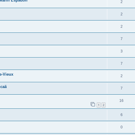
-Marin Espadon
2
2
2
7
3
7
e-Vieux
2
icaä
7
16
1
2
6
0