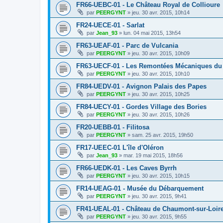
FR66-UEBC-01 - Le Château Royal de Collioure
par
PEERGYNT
»
jeu. 30 avr. 2015, 10h14
FR24-UECE-01 - Sarlat
par
Jean_93
»
lun. 04 mai 2015, 13h54
FR63-UEAF-01 - Parc de Vulcania
par
PEERGYNT
»
jeu. 30 avr. 2015, 10h09
FR63-UECF-01 - Les Remontées Mécaniques du
par
PEERGYNT
»
jeu. 30 avr. 2015, 10h10
FR84-UEDV-01 - Avignon Palais des Papes
par
PEERGYNT
»
jeu. 30 avr. 2015, 10h25
FR84-UECY-01 - Gordes Village des Bories
par
PEERGYNT
»
jeu. 30 avr. 2015, 10h26
FR20-UEBB-01 - Filitosa
par
PEERGYNT
»
sam. 25 avr. 2015, 19h50
FR17-UEEC-01 L'île d'Oléron
par
Jean_93
»
mar. 19 mai 2015, 18h56
FR66-UEDK-01 - Les Caves Byrrh
par
PEERGYNT
»
jeu. 30 avr. 2015, 10h15
FR14-UEAG-01 - Musée du Débarquement
par
PEERGYNT
»
jeu. 30 avr. 2015, 9h41
FR41-UEAL-01 - Château de Chaumont-sur-Loir
par
PEERGYNT
»
jeu. 30 avr. 2015, 9h55