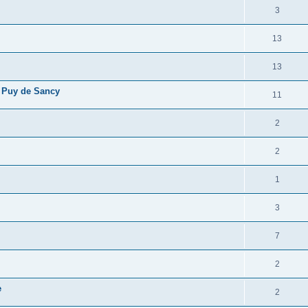
3
13
13
 Puy de Sancy
11
2
2
1
3
7
2
e
2