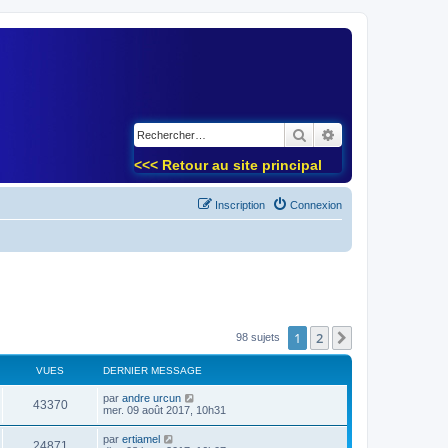
)
Rechercher
Recherche avancé
<<< Retour au site principal
Inscription
Connexion
1
2
Suivant
98 sujets
VUES
DERNIER MESSAGE
par
andre urcun
43370
mer. 09 août 2017, 10h31
par
ertiamel
24871