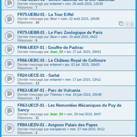
Dernier message par
ertiamel
«
ven. 28 août 2015, 12h38
Réponses :
7
FR75-UEBU-01 - La Tour Eiffel
Dernier message par
3bun
«
sam. 22 août 2015, 10h38
Réponses :
16
1
2
FR75-UEBR-01 - Le Parc Zoologique de Paris
Dernier message par
3bun
«
sam. 15 août 2015, 6h22
Réponses :
6
FR46-UEEF-01 : Gouffre de Padirac
Dernier message par
Jean_93
«
lun. 27 juil. 2015, 20h01
FR66-UEBC-01 - Le Château Royal de Collioure
Dernier message par
ertiamel
«
jeu. 02 juil. 2015, 16h00
Réponses :
3
FR24-UECE-01 - Sarlat
Dernier message par
ertiamel
«
mer. 17 juin 2015, 13h11
Réponses :
13
FR63-UEAF-01 - Parc de Vulcania
Dernier message par
Thienou
«
mar. 16 juin 2015, 20h38
Réponses :
13
FR63-UECF-01 - Les Remontées Mécaniques du Puy de
Sancy
Dernier message par
Jean_93
«
ven. 29 mai 2015, 6h07
Réponses :
11
FR84-UEDV-01 - Avignon Palais des Papes
Dernier message par
europieces
«
mer. 27 mai 2015, 5h12
Réponses :
2