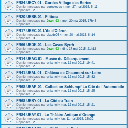
FR84-UECY-01 - Gordes Village des Bories
Dernier message par
europieces
«
mer. 27 mai 2015, 5h11
Réponses :
2
FR20-UEBB-01 - Filitosa
Dernier message par
Jean_93
«
mer. 20 mai 2015, 17h45
Réponses :
1
FR17-UEEC-01 L'île d'Oléron
Dernier message par
claude05
«
mer. 20 mai 2015, 8h14
Réponses :
3
FR66-UEDK-01 - Les Caves Byrrh
Dernier message par
Jean_93
«
dim. 17 mai 2015, 21h12
Réponses :
7
FR14-UEAG-01 - Musée du Débarquement
Dernier message par
ertiamel
«
mar. 12 mai 2015, 19h41
Réponses :
2
FR41-UEAL-01 - Château de Chaumont-sur-Loire
Dernier message par
ertiamel
«
mar. 12 mai 2015, 15h32
Réponses :
2
FR68-UEAP-01 - Collection Schlumpf La Cité de l'Automobile
Dernier message par
ertiamel
«
mar. 12 mai 2015, 15h25
Réponses :
2
FR68-UEBY-01 - La Cité du Train
Dernier message par
ertiamel
«
mar. 12 mai 2015, 15h21
Réponses :
2
FR84-UEAY-01 - Le Théâtre Antique d'Orange
Dernier message par
ertiamel
«
lun. 11 mai 2015, 15h32
Réponses :
2