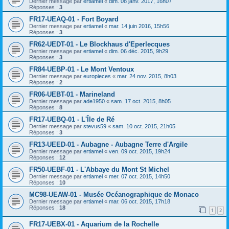
Dernier message par
ertiamel
«
dim. 08 janv. 2017, 16h07
Réponses :
3
FR17-UEAQ-01 - Fort Boyard
Dernier message par
ertiamel
«
mar. 14 juin 2016, 15h56
Réponses :
3
FR62-UEDT-01 - Le Blockhaus d'Eperlecques
Dernier message par
ertiamel
«
dim. 06 déc. 2015, 9h29
Réponses :
3
FR84-UEBP-01 - Le Mont Ventoux
Dernier message par
europieces
«
mar. 24 nov. 2015, 8h03
Réponses :
2
FR06-UEBT-01 - Marineland
Dernier message par
ade1950
«
sam. 17 oct. 2015, 8h05
Réponses :
8
FR17-UEBQ-01 - L'Île de Ré
Dernier message par
stevus59
«
sam. 10 oct. 2015, 21h05
Réponses :
3
FR13-UEED-01 - Aubagne - Aubagne Terre d'Argile
Dernier message par
ertiamel
«
ven. 09 oct. 2015, 19h24
Réponses :
12
FR50-UEBF-01 - L'Abbaye du Mont St Michel
Dernier message par
ertiamel
«
mer. 07 oct. 2015, 14h50
Réponses :
10
MC98-UEAW-01 - Musée Océanographique de Monaco
Dernier message par
ertiamel
«
mar. 06 oct. 2015, 17h18
Réponses :
18
1
2
FR17-UEBX-01 - Aquarium de la Rochelle