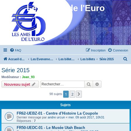
Les Amis de l'Euro
FAQ
Inscription
Connexion
R
Accueil du forum
Les Evenements ! [Ouvert au public]
Les billets touristiques
Les billets
Série 2015
e
Série 2015
c
Modérateur :
Jean_93
h
Rechercher
Recherche avanc
Nouveau sujet
e
1
2
Suivant
98 sujets
r
c
Sujets
h
FR62-UEBZ-01 - Centre d'Histoire La Coupole
e
Dernier message par
andre urcun
«
mer. 09 août 2017, 10h31
Réponses :
7
r
FR50-UEDC-01 - Le Musée Utah Beach