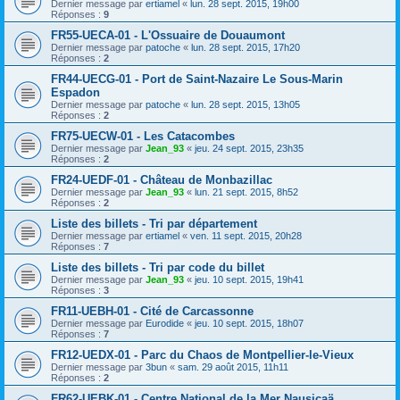
Dernier message par
ertiamel
«
lun. 28 sept. 2015, 19h00
Réponses :
9
FR55-UECA-01 - L'Ossuaire de Douaumont
Dernier message par
patoche
«
lun. 28 sept. 2015, 17h20
Réponses :
2
FR44-UECG-01 - Port de Saint-Nazaire Le Sous-Marin
Espadon
Dernier message par
patoche
«
lun. 28 sept. 2015, 13h05
Réponses :
2
FR75-UECW-01 - Les Catacombes
Dernier message par
Jean_93
«
jeu. 24 sept. 2015, 23h35
Réponses :
2
FR24-UEDF-01 - Château de Monbazillac
Dernier message par
Jean_93
«
lun. 21 sept. 2015, 8h52
Réponses :
2
Liste des billets - Tri par département
Dernier message par
ertiamel
«
ven. 11 sept. 2015, 20h28
Réponses :
7
Liste des billets - Tri par code du billet
Dernier message par
Jean_93
«
jeu. 10 sept. 2015, 19h41
Réponses :
3
FR11-UEBH-01 - Cité de Carcassonne
Dernier message par
Eurodide
«
jeu. 10 sept. 2015, 18h07
Réponses :
7
FR12-UEDX-01 - Parc du Chaos de Montpellier-le-Vieux
Dernier message par
3bun
«
sam. 29 août 2015, 11h11
Réponses :
2
FR62-UEBK-01 - Centre National de la Mer Nausicaä