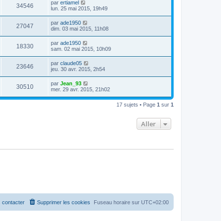
par
ertiamel
34546
lun. 25 mai 2015, 19h49
par
ade1950
27047
dim. 03 mai 2015, 11h08
par
ade1950
18330
sam. 02 mai 2015, 10h09
par
claude05
23646
jeu. 30 avr. 2015, 2h54
par
Jean_93
30510
mer. 29 avr. 2015, 21h02
17 sujets • Page
1
sur
1
Aller
 contacter
Supprimer les cookies
Fuseau horaire sur
UTC+02:00