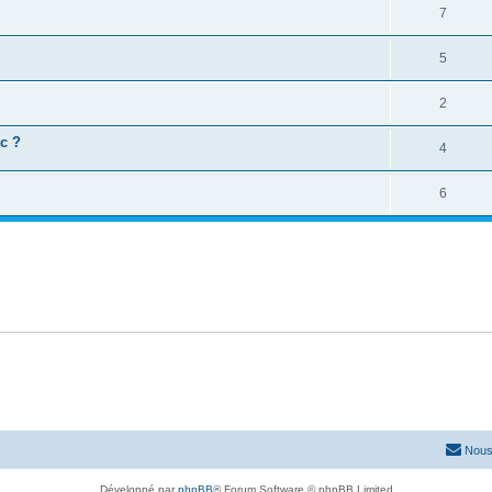
7
5
2
c ?
4
6
Nous
Développé par
phpBB
® Forum Software © phpBB Limited