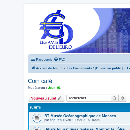
Raccourcis
FAQ
Accueil du forum
Les Evenements ! [Ouvert au public]
L
Coin café
Modérateur :
Jean_93
Recher
Re
Nouveau sujet
SUJETS
BT Musée Océanographique de Monaco
par
ade1950
»
ven. 01 mai 2015, 16h40
Billets touristiques fantaise_Montrez le vôtre