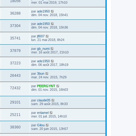
18056
mer. 01 mai 2019, 17h10
par
ade1950
36288
dim. 04 nov. 2018, 15h41
par
ade1950
37304
dim. 04 nov. 2018, 15h36
par
jfl007
35741
lun. 21 mai 2018, 8h24
par
gb_numi
37879
mer. 16 août 2017, 21h10
par
ade1950
37223
dim. 06 août 2017, 18h19
par
3bun
26443
mar. 24 nov. 2015, 7h29
par
PEERGYNT
72432
dim. 01 nov. 2015, 16h03
par
claude05
29101
sam. 29 août 2015, 8h33
par
ertiamel
25211
mer. 01 juil. 2015, 14h10
par
Gilou
38360
sam. 20 juin 2015, 13h57