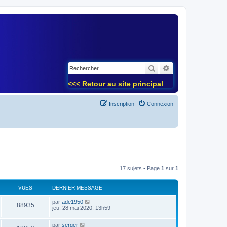
)
Rechercher
Recherche avancé
<<< Retour au site principal
Inscription
Connexion
17 sujets • Page
1
sur
1
VUES
DERNIER MESSAGE
par
ade1950
88935
jeu. 28 mai 2020, 13h59
par
serger