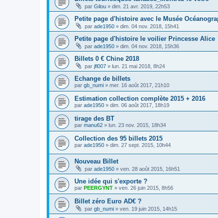
par
Gilou
»
dim. 21 avr. 2019, 22h53
Petite page d'histoire avec le Musée Océanogr
par
ade1950
»
dim. 04 nov. 2018, 15h41
Petite page d'histoire le voilier Princesse Alice
par
ade1950
»
dim. 04 nov. 2018, 15h36
Billets 0 € Chine 2018
par
jfl007
»
lun. 21 mai 2018, 8h24
Echange de billets
par
gb_numi
»
mer. 16 août 2017, 21h10
Estimation collection complète 2015 + 2016
par
ade1950
»
dim. 06 août 2017, 18h19
tirage des BT
par
manu62
»
lun. 23 nov. 2015, 18h34
Collection des 95 billets 2015
par
ade1950
»
dim. 27 sept. 2015, 10h44
Nouveau Billet
par
ade1950
»
ven. 28 août 2015, 16h51
Une idée qui s'exporte ?
par
PEERGYNT
»
ven. 26 juin 2015, 8h56
Billet zéro Euro AD€ ?
par
gb_numi
»
ven. 19 juin 2015, 14h15