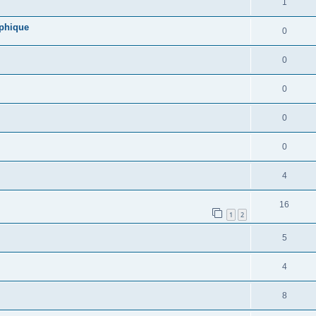
1
aphique
0
0
0
0
0
4
16
1
2
5
4
8