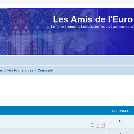
Les Amis de l'Euro
Le forum internet de l'association (réservé aux membres
es billets touristiques
Coin café
cher
cherche avancée
RÉPONSES
19
1
2