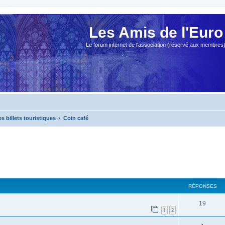
Les Amis de l'Euro
Le forum internet de l'association (réservé aux membres
es billets touristiques
Coin café
cher
cherche avancée
RÉPONSES
19
1
2