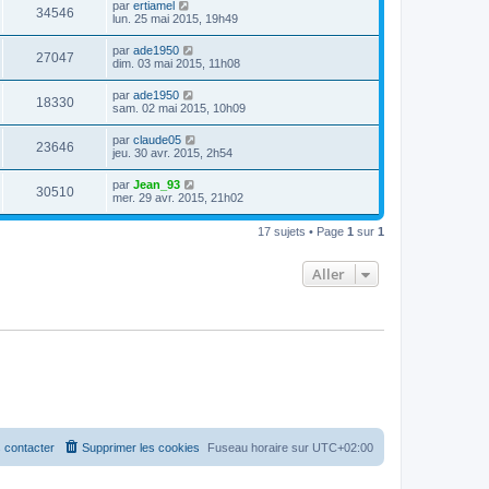
par
ertiamel
34546
lun. 25 mai 2015, 19h49
par
ade1950
27047
dim. 03 mai 2015, 11h08
par
ade1950
18330
sam. 02 mai 2015, 10h09
par
claude05
23646
jeu. 30 avr. 2015, 2h54
par
Jean_93
30510
mer. 29 avr. 2015, 21h02
17 sujets • Page
1
sur
1
Aller
 contacter
Supprimer les cookies
Fuseau horaire sur
UTC+02:00