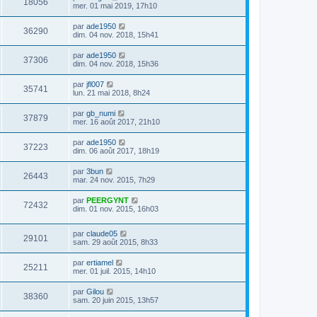
18056
mer. 01 mai 2019, 17h10
par
ade1950
36290
dim. 04 nov. 2018, 15h41
par
ade1950
37306
dim. 04 nov. 2018, 15h36
par
jfl007
35741
lun. 21 mai 2018, 8h24
par
gb_numi
37879
mer. 16 août 2017, 21h10
par
ade1950
37223
dim. 06 août 2017, 18h19
par
3bun
26443
mar. 24 nov. 2015, 7h29
par
PEERGYNT
72432
dim. 01 nov. 2015, 16h03
par
claude05
29101
sam. 29 août 2015, 8h33
par
ertiamel
25211
mer. 01 juil. 2015, 14h10
par
Gilou
38360
sam. 20 juin 2015, 13h57