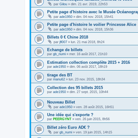
par
Gilou
»
dim. 21 avr. 2019, 22h53
Petite page d'histoire avec le Musée Océanogr
par
ade1950
»
dim. 04 nov. 2018, 15h41
Petite page d'histoire le voilier Princesse Alice
par
ade1950
»
dim. 04 nov. 2018, 15h36
Billets 0 € Chine 2018
par
jfl007
»
lun. 21 mai 2018, 8h24
Echange de billets
par
gb_numi
»
mer. 16 août 2017, 21h10
Estimation collection complète 2015 + 2016
par
ade1950
»
dim. 06 août 2017, 18h19
tirage des BT
par
manu62
»
lun. 23 nov. 2015, 18h34
Collection des 95 billets 2015
par
ade1950
»
dim. 27 sept. 2015, 10h44
Nouveau Billet
par
ade1950
»
ven. 28 août 2015, 16h51
Une idée qui s'exporte ?
par
PEERGYNT
»
ven. 26 juin 2015, 8h56
Billet zéro Euro AD€ ?
par
gb_numi
»
ven. 19 juin 2015, 14h15