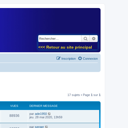
)
Rechercher
Recherche avancé
<<< Retour au site principal
Inscription
Connexion
17 sujets • Page
1
sur
1
VUES
DERNIER MESSAGE
par
ade1950
88936
jeu. 28 mai 2020, 13h59
par
serger