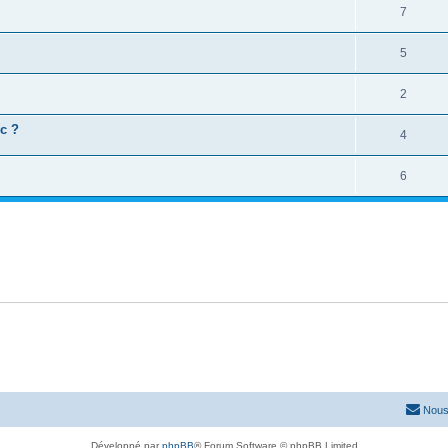
7
5
2
c ?
4
6
Nous
Développé par
phpBB
® Forum Software © phpBB Limited