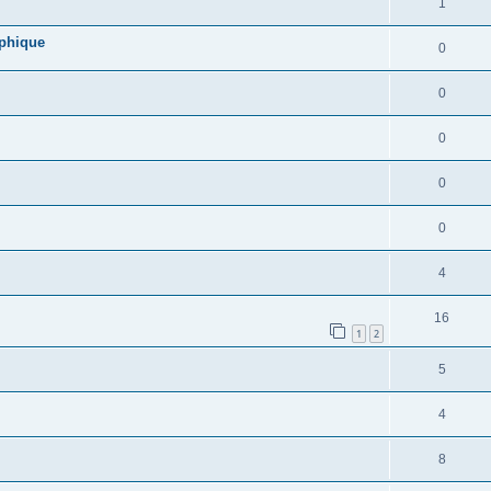
1
aphique
0
0
0
0
0
4
16
1
2
5
4
8