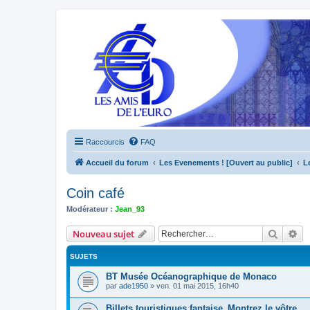
Raccourcis
FAQ
Accueil du forum
Les Evenements ! [Ouvert au public]
L
Coin café
Modérateur :
Jean_93
Recher
Re
Nouveau sujet
SUJETS
BT Musée Océanographique de Monaco
par
ade1950
»
ven. 01 mai 2015, 16h40
Billets touristiques fantaise_Montrez le vôtre