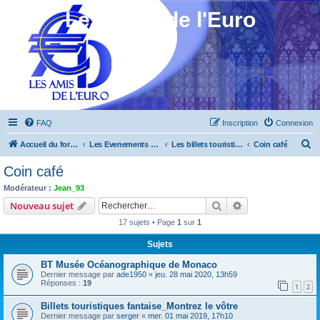
Les Amis de l'Euro
FAQ
Inscription
Connexion
R
Accueil du forum
Les Evenements ! [Ouvert au public]
Les billets touristiques
Coin café
e
Coin café
c
Modérateur :
Jean_93
h
Rechercher
Recherche avanc
Nouveau sujet
e
17 sujets • Page
1
sur
1
r
Sujets
c
BT Musée Océanographique de Monaco
h
Dernier message par
ade1950
«
jeu. 28 mai 2020, 13h59
e
Réponses :
19
1
2
r
Billets touristiques fantaise_Montrez le vôtre
Dernier message par
serger
«
mer. 01 mai 2019, 17h10