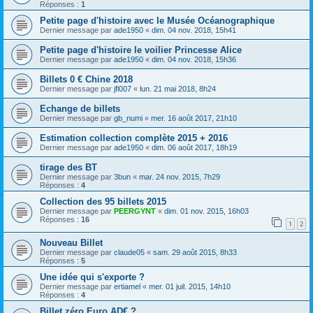
Réponses :
1
Petite page d'histoire avec le Musée Océanographique
Dernier message par
ade1950
«
dim. 04 nov. 2018, 15h41
Petite page d'histoire le voilier Princesse Alice
Dernier message par
ade1950
«
dim. 04 nov. 2018, 15h36
Billets 0 € Chine 2018
Dernier message par
jfl007
«
lun. 21 mai 2018, 8h24
Echange de billets
Dernier message par
gb_numi
«
mer. 16 août 2017, 21h10
Estimation collection complète 2015 + 2016
Dernier message par
ade1950
«
dim. 06 août 2017, 18h19
tirage des BT
Dernier message par
3bun
«
mar. 24 nov. 2015, 7h29
Réponses :
4
Collection des 95 billets 2015
Dernier message par
PEERGYNT
«
dim. 01 nov. 2015, 16h03
Réponses :
16
1
2
Nouveau Billet
Dernier message par
claude05
«
sam. 29 août 2015, 8h33
Réponses :
5
Une idée qui s'exporte ?
Dernier message par
ertiamel
«
mer. 01 juil. 2015, 14h10
Réponses :
4
Billet zéro Euro AD€ ?