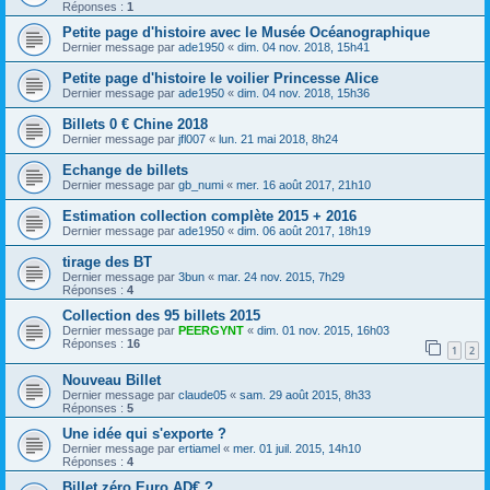
Réponses :
1
Petite page d'histoire avec le Musée Océanographique
Dernier message par
ade1950
«
dim. 04 nov. 2018, 15h41
Petite page d'histoire le voilier Princesse Alice
Dernier message par
ade1950
«
dim. 04 nov. 2018, 15h36
Billets 0 € Chine 2018
Dernier message par
jfl007
«
lun. 21 mai 2018, 8h24
Echange de billets
Dernier message par
gb_numi
«
mer. 16 août 2017, 21h10
Estimation collection complète 2015 + 2016
Dernier message par
ade1950
«
dim. 06 août 2017, 18h19
tirage des BT
Dernier message par
3bun
«
mar. 24 nov. 2015, 7h29
Réponses :
4
Collection des 95 billets 2015
Dernier message par
PEERGYNT
«
dim. 01 nov. 2015, 16h03
Réponses :
16
1
2
Nouveau Billet
Dernier message par
claude05
«
sam. 29 août 2015, 8h33
Réponses :
5
Une idée qui s'exporte ?
Dernier message par
ertiamel
«
mer. 01 juil. 2015, 14h10
Réponses :
4
Billet zéro Euro AD€ ?