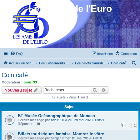
Les Amis de l'Euro
FAQ
Inscription
Connexion
R
Accueil du forum
Les Evenements ! [Ouvert au public]
Les billets touristiques
Coin café
e
Coin café
c
Modérateur :
Jean_93
h
Rechercher
Recherche avanc
Nouveau sujet
e
17 sujets • Page
1
sur
1
r
Sujets
c
BT Musée Océanographique de Monaco
h
Dernier message par
ade1950
«
jeu. 28 mai 2020, 13h59
e
Réponses :
19
1
2
r
Billets touristiques fantaise_Montrez le vôtre
Dernier message par
serger
«
mer. 01 mai 2019, 17h10