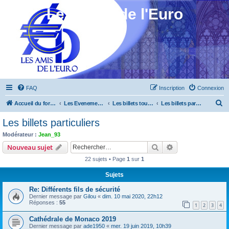
Les Amis de l'Euro
FAQ
Inscription
Connexion
R
Accueil du forum
Les Evenements ! [Ouvert au public]
Les billets touristiques
Les billets particuliers
e
Les billets particuliers
c
Modérateur :
Jean_93
h
Rechercher
Recherche avanc
Nouveau sujet
e
22 sujets • Page
1
sur
1
r
Sujets
c
Re: Différents fils de sécurité
h
Dernier message par
Gilou
«
dim. 10 mai 2020, 22h12
e
Réponses :
55
1
2
3
4
r
Cathédrale de Monaco 2019
Dernier message par
ade1950
«
mer. 19 juin 2019, 10h39