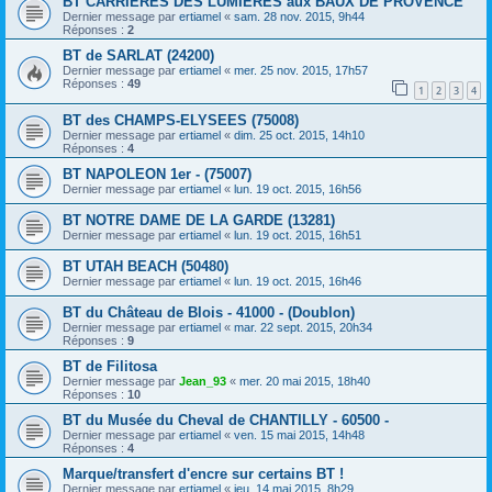
BT CARRIERES DES LUMIERES aux BAUX DE PROVENCE
Dernier message par
ertiamel
«
sam. 28 nov. 2015, 9h44
Réponses :
2
BT de SARLAT (24200)
Dernier message par
ertiamel
«
mer. 25 nov. 2015, 17h57
Réponses :
49
1
2
3
4
BT des CHAMPS-ELYSEES (75008)
Dernier message par
ertiamel
«
dim. 25 oct. 2015, 14h10
Réponses :
4
BT NAPOLEON 1er - (75007)
Dernier message par
ertiamel
«
lun. 19 oct. 2015, 16h56
BT NOTRE DAME DE LA GARDE (13281)
Dernier message par
ertiamel
«
lun. 19 oct. 2015, 16h51
BT UTAH BEACH (50480)
Dernier message par
ertiamel
«
lun. 19 oct. 2015, 16h46
BT du Château de Blois - 41000 - (Doublon)
Dernier message par
ertiamel
«
mar. 22 sept. 2015, 20h34
Réponses :
9
BT de Filitosa
Dernier message par
Jean_93
«
mer. 20 mai 2015, 18h40
Réponses :
10
BT du Musée du Cheval de CHANTILLY - 60500 -
Dernier message par
ertiamel
«
ven. 15 mai 2015, 14h48
Réponses :
4
Marque/transfert d'encre sur certains BT !
Dernier message par
ertiamel
«
jeu. 14 mai 2015, 8h29