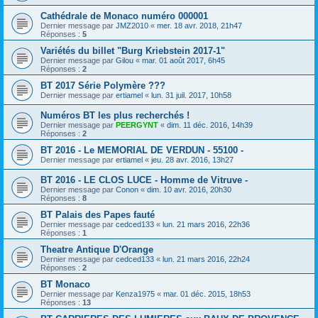
Cathédrale de Monaco numéro 000001
Dernier message par
JMZ2010
«
mer. 18 avr. 2018, 21h47
Réponses :
5
Variétés du billet "Burg Kriebstein 2017-1"
Dernier message par
Gilou
«
mar. 01 août 2017, 6h45
Réponses :
2
BT 2017 Série Polymère ???
Dernier message par
ertiamel
«
lun. 31 juil. 2017, 10h58
Numéros BT les plus recherchés !
Dernier message par
PEERGYNT
«
dim. 11 déc. 2016, 14h39
Réponses :
2
BT 2016 - Le MEMORIAL DE VERDUN - 55100 -
Dernier message par
ertiamel
«
jeu. 28 avr. 2016, 13h27
BT 2016 - LE CLOS LUCE - Homme de Vitruve -
Dernier message par
Conon
«
dim. 10 avr. 2016, 20h30
Réponses :
8
BT Palais des Papes fauté
Dernier message par
cedced133
«
lun. 21 mars 2016, 22h36
Réponses :
1
Theatre Antique D'Orange
Dernier message par
cedced133
«
lun. 21 mars 2016, 22h24
Réponses :
2
BT Monaco
Dernier message par
Kenza1975
«
mar. 01 déc. 2015, 18h53
Réponses :
13