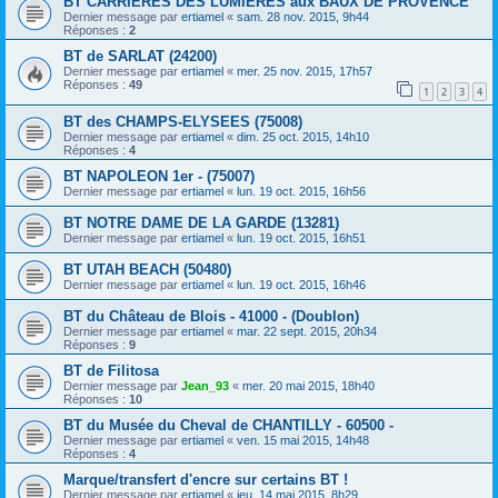
BT CARRIERES DES LUMIERES aux BAUX DE PROVENCE
Dernier message par
ertiamel
«
sam. 28 nov. 2015, 9h44
Réponses :
2
BT de SARLAT (24200)
Dernier message par
ertiamel
«
mer. 25 nov. 2015, 17h57
Réponses :
49
1
2
3
4
BT des CHAMPS-ELYSEES (75008)
Dernier message par
ertiamel
«
dim. 25 oct. 2015, 14h10
Réponses :
4
BT NAPOLEON 1er - (75007)
Dernier message par
ertiamel
«
lun. 19 oct. 2015, 16h56
BT NOTRE DAME DE LA GARDE (13281)
Dernier message par
ertiamel
«
lun. 19 oct. 2015, 16h51
BT UTAH BEACH (50480)
Dernier message par
ertiamel
«
lun. 19 oct. 2015, 16h46
BT du Château de Blois - 41000 - (Doublon)
Dernier message par
ertiamel
«
mar. 22 sept. 2015, 20h34
Réponses :
9
BT de Filitosa
Dernier message par
Jean_93
«
mer. 20 mai 2015, 18h40
Réponses :
10
BT du Musée du Cheval de CHANTILLY - 60500 -
Dernier message par
ertiamel
«
ven. 15 mai 2015, 14h48
Réponses :
4
Marque/transfert d'encre sur certains BT !
Dernier message par
ertiamel
«
jeu. 14 mai 2015, 8h29