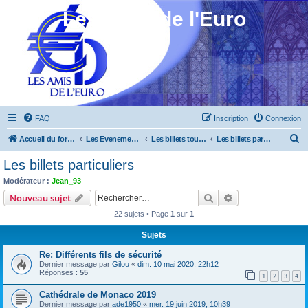
Les Amis de l'Euro
FAQ
Inscription
Connexion
R
Accueil du forum
Les Evenements ! [Ouvert au public]
Les billets touristiques
Les billets particuliers
e
Les billets particuliers
c
Modérateur :
Jean_93
h
Rechercher
Recherche avanc
Nouveau sujet
e
22 sujets • Page
1
sur
1
r
Sujets
c
Re: Différents fils de sécurité
h
Dernier message par
Gilou
«
dim. 10 mai 2020, 22h12
e
Réponses :
55
1
2
3
4
r
Cathédrale de Monaco 2019
Dernier message par
ade1950
«
mer. 19 juin 2019, 10h39