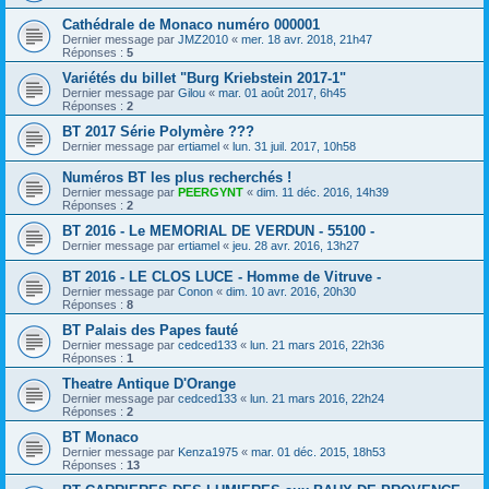
Cathédrale de Monaco numéro 000001
Dernier message par
JMZ2010
«
mer. 18 avr. 2018, 21h47
Réponses :
5
Variétés du billet "Burg Kriebstein 2017-1"
Dernier message par
Gilou
«
mar. 01 août 2017, 6h45
Réponses :
2
BT 2017 Série Polymère ???
Dernier message par
ertiamel
«
lun. 31 juil. 2017, 10h58
Numéros BT les plus recherchés !
Dernier message par
PEERGYNT
«
dim. 11 déc. 2016, 14h39
Réponses :
2
BT 2016 - Le MEMORIAL DE VERDUN - 55100 -
Dernier message par
ertiamel
«
jeu. 28 avr. 2016, 13h27
BT 2016 - LE CLOS LUCE - Homme de Vitruve -
Dernier message par
Conon
«
dim. 10 avr. 2016, 20h30
Réponses :
8
BT Palais des Papes fauté
Dernier message par
cedced133
«
lun. 21 mars 2016, 22h36
Réponses :
1
Theatre Antique D'Orange
Dernier message par
cedced133
«
lun. 21 mars 2016, 22h24
Réponses :
2
BT Monaco
Dernier message par
Kenza1975
«
mar. 01 déc. 2015, 18h53
Réponses :
13