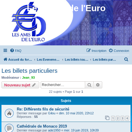
Les Amis de l'Euro
FAQ
Inscription
Connexion
R
Accueil du forum
Les Evenements ! [Ouvert au public]
Les billets touristiques
Les billets particuliers
e
Les billets particuliers
c
Modérateur :
Jean_93
h
Rechercher
Recherche avanc
Nouveau sujet
e
22 sujets • Page
1
sur
1
r
Sujets
c
Re: Différents fils de sécurité
h
Dernier message par
Gilou
«
dim. 10 mai 2020, 22h12
e
Réponses :
55
1
2
3
4
r
Cathédrale de Monaco 2019
Dernier message par
ade1950
«
mer. 19 juin 2019, 10h39