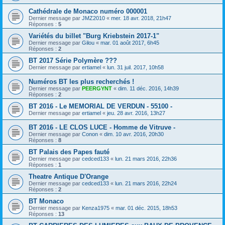
Cathédrale de Monaco numéro 000001
Dernier message par
JMZ2010
«
mer. 18 avr. 2018, 21h47
Réponses :
5
Variétés du billet "Burg Kriebstein 2017-1"
Dernier message par
Gilou
«
mar. 01 août 2017, 6h45
Réponses :
2
BT 2017 Série Polymère ???
Dernier message par
ertiamel
«
lun. 31 juil. 2017, 10h58
Numéros BT les plus recherchés !
Dernier message par
PEERGYNT
«
dim. 11 déc. 2016, 14h39
Réponses :
2
BT 2016 - Le MEMORIAL DE VERDUN - 55100 -
Dernier message par
ertiamel
«
jeu. 28 avr. 2016, 13h27
BT 2016 - LE CLOS LUCE - Homme de Vitruve -
Dernier message par
Conon
«
dim. 10 avr. 2016, 20h30
Réponses :
8
BT Palais des Papes fauté
Dernier message par
cedced133
«
lun. 21 mars 2016, 22h36
Réponses :
1
Theatre Antique D'Orange
Dernier message par
cedced133
«
lun. 21 mars 2016, 22h24
Réponses :
2
BT Monaco
Dernier message par
Kenza1975
«
mar. 01 déc. 2015, 18h53
Réponses :
13