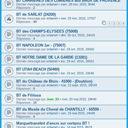
BT CARRIERES DES LUMIERES aux BAUX DE PROVENCE
Dernier message par
ertiamel
«
sam. 28 nov. 2015, 9h44
Réponses :
2
BT de SARLAT (24200)
Dernier message par
ertiamel
«
mer. 25 nov. 2015, 17h57
Réponses :
49
1
2
3
4
BT des CHAMPS-ELYSEES (75008)
Dernier message par
ertiamel
«
dim. 25 oct. 2015, 14h10
Réponses :
4
BT NAPOLEON 1er - (75007)
Dernier message par
ertiamel
«
lun. 19 oct. 2015, 16h56
BT NOTRE DAME DE LA GARDE (13281)
Dernier message par
ertiamel
«
lun. 19 oct. 2015, 16h51
BT UTAH BEACH (50480)
Dernier message par
ertiamel
«
lun. 19 oct. 2015, 16h46
BT du Château de Blois - 41000 - (Doublon)
Dernier message par
ertiamel
«
mar. 22 sept. 2015, 20h34
Réponses :
9
BT de Filitosa
Dernier message par
Jean_93
«
mer. 20 mai 2015, 18h40
Réponses :
10
BT du Musée du Cheval de CHANTILLY - 60500 -
Dernier message par
ertiamel
«
ven. 15 mai 2015, 14h48
Réponses :
4
Marque/transfert d'encre sur certains BT !
Dernier message par
ertiamel
«
jeu. 14 mai 2015, 8h29