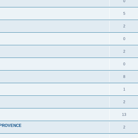
0
5
2
0
2
0
8
1
2
13
 PROVENCE
2