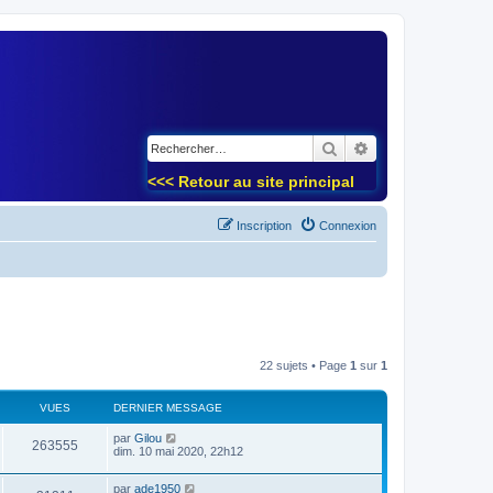
)
Rechercher
Recherche avancé
<<< Retour au site principal
Inscription
Connexion
22 sujets • Page
1
sur
1
VUES
DERNIER MESSAGE
par
Gilou
263555
dim. 10 mai 2020, 22h12
par
ade1950