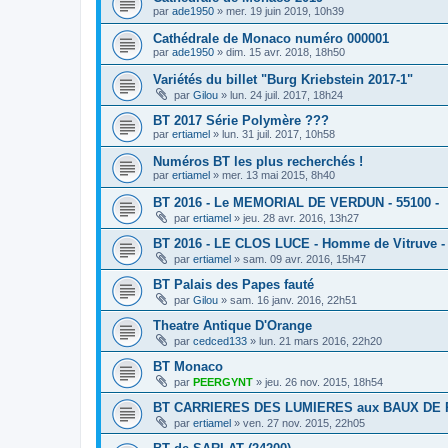
par
ade1950
»
mer. 19 juin 2019, 10h39
Cathédrale de Monaco numéro 000001
par
ade1950
»
dim. 15 avr. 2018, 18h50
Variétés du billet "Burg Kriebstein 2017-1"
par
Gilou
»
lun. 24 juil. 2017, 18h24
BT 2017 Série Polymère ???
par
ertiamel
»
lun. 31 juil. 2017, 10h58
Numéros BT les plus recherchés !
par
ertiamel
»
mer. 13 mai 2015, 8h40
BT 2016 - Le MEMORIAL DE VERDUN - 55100 -
par
ertiamel
»
jeu. 28 avr. 2016, 13h27
BT 2016 - LE CLOS LUCE - Homme de Vitruve -
par
ertiamel
»
sam. 09 avr. 2016, 15h47
BT Palais des Papes fauté
par
Gilou
»
sam. 16 janv. 2016, 22h51
Theatre Antique D'Orange
par
cedced133
»
lun. 21 mars 2016, 22h20
BT Monaco
par
PEERGYNT
»
jeu. 26 nov. 2015, 18h54
BT CARRIERES DES LUMIERES aux BAUX DE
par
ertiamel
»
ven. 27 nov. 2015, 22h05