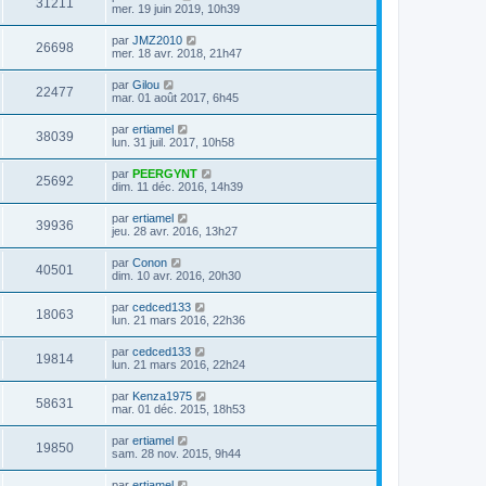
31211
mer. 19 juin 2019, 10h39
par
JMZ2010
26698
mer. 18 avr. 2018, 21h47
par
Gilou
22477
mar. 01 août 2017, 6h45
par
ertiamel
38039
lun. 31 juil. 2017, 10h58
par
PEERGYNT
25692
dim. 11 déc. 2016, 14h39
par
ertiamel
39936
jeu. 28 avr. 2016, 13h27
par
Conon
40501
dim. 10 avr. 2016, 20h30
par
cedced133
18063
lun. 21 mars 2016, 22h36
par
cedced133
19814
lun. 21 mars 2016, 22h24
par
Kenza1975
58631
mar. 01 déc. 2015, 18h53
par
ertiamel
19850
sam. 28 nov. 2015, 9h44
par
ertiamel