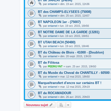
BT de SARLAT (24200)
par
ertiamel
»
dim. 19 avr. 2015, 11h36
BT des CHAMPS-ELYSEES (75008)
par
ertiamel
»
dim. 25 oct. 2015, 11h57
BT NAPOLEON 1er - (75007)
par
ertiamel
»
lun. 19 oct. 2015, 16h56
BT NOTRE DAME DE LA GARDE (13281)
par
ertiamel
»
lun. 19 oct. 2015, 16h51
BT UTAH BEACH (50480)
par
ertiamel
»
lun. 19 oct. 2015, 16h46
BT du Château de Blois - 41000 - (Doublon)
par
ertiamel
»
dim. 20 sept. 2015, 13h33
BT de Filitosa
par
PEERGYNT
»
sam. 25 avr. 2015, 19h50
BT du Musée du Cheval de CHANTILLY - 60500 
par
ertiamel
»
mar. 12 mai 2015, 18h50
Marque/transfert d'encre sur certains BT !
par
ertiamel
»
mar. 12 mai 2015, 20h19
BT de ROCAMADOUR
par
ertiamel
»
dim. 26 avr. 2015, 20h03
Nouveau sujet