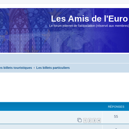
Les Amis de l'Euro
Le forum internet de l'association (réservé aux membres
es billets touristiques
Les billets particuliers
cher
cherche avancée
RÉPONSES
55
1
2
3
4