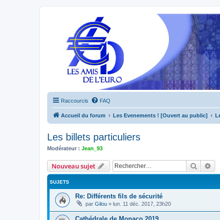
Raccourcis
FAQ
Accueil du forum
Les Evenements ! [Ouvert au public]
L
Les billets particuliers
Modérateur :
Jean_93
Recher
Re
Nouveau sujet
SUJETS
Re: Différents fils de sécurité
par
Gilou
»
lun. 11 déc. 2017, 23h20
Cathédrale de Monaco 2019