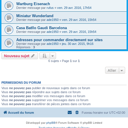
Wartburg Eisenach
Dernier message par
rufus
«
ven. 29 avr. 2016, 17h54
Miniatur Wunderland
Dernier message par
ade1950
«
ven. 29 avr. 2016, 15h54
Casa Batllo Gaudi Barcelona
Dernier message par
ade1950
«
ven. 29 avr. 2016, 15h54
Adresses pour commander directement sur sites
Dernier message par
ade1950
«
jeu. 30 avr. 2015, 9h16
Réponses :
3
Nouveau sujet
6 sujets • Page
1
sur
1
Aller
PERMISSIONS DU FORUM
Vous
ne pouvez pas
publier de nouveaux sujets dans ce forum
Vous
ne pouvez pas
répondre aux sujets dans ce forum
Vous
ne pouvez pas
modifier vos messages dans ce forum
Vous
ne pouvez pas
supprimer vos messages dans ce forum
Vous
ne pouvez pas
transférer de pièces jointes dans ce forum
Accueil du forum
Fuseau horaire sur
UTC+02:00
Développé par
phpBB
® Forum Software © phpBB Limited
Traduction française officielle
©
Qiaeru