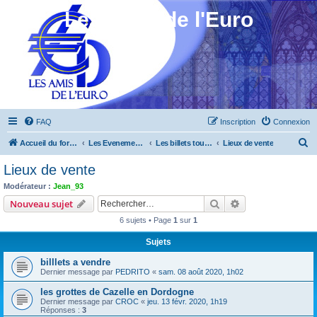
Les Amis de l'Euro
FAQ
Inscription
Connexion
R
Accueil du forum
Les Evenements ! [Ouvert au public]
Les billets touristiques
Lieux de vente
e
Lieux de vente
c
Modérateur :
Jean_93
h
Rechercher
Recherche avanc
Nouveau sujet
e
6 sujets • Page
1
sur
1
r
Sujets
c
billlets a vendre
h
Dernier message par
PEDRITO
«
sam. 08 août 2020, 1h02
e
les grottes de Cazelle en Dordogne
r
Dernier message par
CROC
«
jeu. 13 févr. 2020, 1h19
Réponses :
3