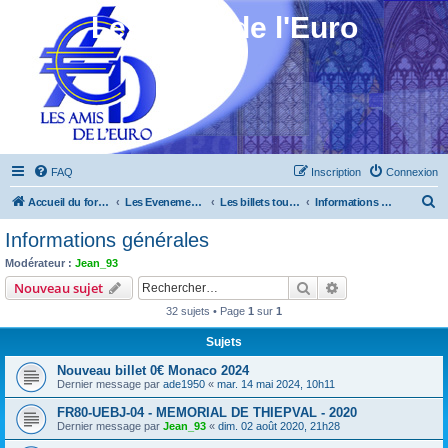
Les Amis de l'Euro
FAQ
Inscription
Connexion
R
Accueil du forum
Les Evenements ! [Ouvert au public]
Les billets touristiques
Informations générales
e
Informations générales
c
Modérateur :
Jean_93
h
Rechercher
Recherche avanc
Nouveau sujet
e
32 sujets • Page
1
sur
1
r
Sujets
c
Nouveau billet 0€ Monaco 2024
h
Dernier message par
ade1950
«
mar. 14 mai 2024, 10h11
e
FR80-UEBJ-04 - MEMORIAL DE THIEPVAL - 2020
r
Dernier message par
Jean_93
«
dim. 02 août 2020, 21h28