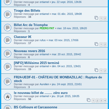
Dernier message par
ertiamel
«
jeu. 22 sept. 2016, 13h36
Réponses :
4
Tirage des Billets
Dernier message par
ertiamel
«
mar. 01 déc. 2015, 18h08
Réponses :
16
1
2
Billet Arc de Triomphe
Dernier message par
PEERGYNT
«
mer. 18 nov. 2015, 18h20
Réponses :
1
Classeur 0€
Dernier message par
rufus
«
mar. 03 nov. 2015, 17h56
Réponses :
17
1
2
Nouveau revers 2016
Dernier message par
ertiamel
«
mar. 20 oct. 2015, 20h42
Réponses :
6
[INFO] Millésime 2015 terminé
Dernier message par
ertiamel
«
dim. 04 oct. 2015, 13h01
Réponses :
15
1
2
FR24-UEDF-01 - CHÂTEAU DE MONBAZILLAC : Rupture de
stock
Dernier message par
Aurelien
«
jeu. 24 sept. 2015, 21h51
Réponses :
3
le nouveau billet de ........ zéro euro
Dernier message par
ertiamel
«
jeu. 16 juil. 2015, 16h35
Réponses :
56
1
2
3
4
BS Collioure et Carcassonne