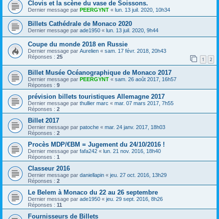
Clovis et la scène du vase de Soissons.
Dernier message par
PEERGYNT
«
lun. 13 juil. 2020, 10h34
Billets Cathédrale de Monaco 2020
Dernier message par
ade1950
«
lun. 13 juil. 2020, 9h44
Coupe du monde 2018 en Russie
Dernier message par
Aurelien
«
sam. 17 févr. 2018, 20h43
Réponses :
25
1
2
Billet Musée Océanographique de Monaco 2017
Dernier message par
PEERGYNT
«
sam. 26 août 2017, 16h57
Réponses :
9
prévision billets touristiques Allemagne 2017
Dernier message par
thullier marc
«
mar. 07 mars 2017, 7h55
Réponses :
2
Billet 2017
Dernier message par
patoche
«
mar. 24 janv. 2017, 18h03
Réponses :
2
Procès MDP/€BM = Jugement du 24/10/2016 !
Dernier message par
fafa242
«
lun. 21 nov. 2016, 18h40
Réponses :
1
Classeur 2016
Dernier message par
daniellapin
«
jeu. 27 oct. 2016, 13h29
Réponses :
2
Le Belem à Monaco du 22 au 26 septembre
Dernier message par
ade1950
«
jeu. 29 sept. 2016, 8h26
Réponses :
11
Fournisseurs de Billets