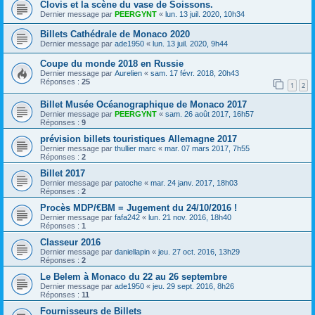
Clovis et la scène du vase de Soissons.
Dernier message par
PEERGYNT
«
lun. 13 juil. 2020, 10h34
Billets Cathédrale de Monaco 2020
Dernier message par
ade1950
«
lun. 13 juil. 2020, 9h44
Coupe du monde 2018 en Russie
Dernier message par
Aurelien
«
sam. 17 févr. 2018, 20h43
Réponses :
25
1
2
Billet Musée Océanographique de Monaco 2017
Dernier message par
PEERGYNT
«
sam. 26 août 2017, 16h57
Réponses :
9
prévision billets touristiques Allemagne 2017
Dernier message par
thullier marc
«
mar. 07 mars 2017, 7h55
Réponses :
2
Billet 2017
Dernier message par
patoche
«
mar. 24 janv. 2017, 18h03
Réponses :
2
Procès MDP/€BM = Jugement du 24/10/2016 !
Dernier message par
fafa242
«
lun. 21 nov. 2016, 18h40
Réponses :
1
Classeur 2016
Dernier message par
daniellapin
«
jeu. 27 oct. 2016, 13h29
Réponses :
2
Le Belem à Monaco du 22 au 26 septembre
Dernier message par
ade1950
«
jeu. 29 sept. 2016, 8h26
Réponses :
11
Fournisseurs de Billets