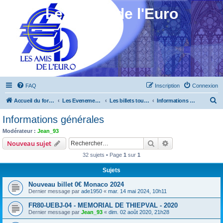
Les Amis de l'Euro
FAQ
Inscription
Connexion
R
Accueil du forum
Les Evenements ! [Ouvert au public]
Les billets touristiques
Informations générales
e
Informations générales
c
Modérateur :
Jean_93
h
Rechercher
Recherche avanc
Nouveau sujet
e
32 sujets • Page
1
sur
1
r
Sujets
c
Nouveau billet 0€ Monaco 2024
h
Dernier message par
ade1950
«
mar. 14 mai 2024, 10h11
e
FR80-UEBJ-04 - MEMORIAL DE THIEPVAL - 2020
r
Dernier message par
Jean_93
«
dim. 02 août 2020, 21h28