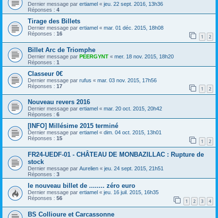
Dernier message par
ertiamel
«
jeu. 22 sept. 2016, 13h36
Réponses :
4
Tirage des Billets
Dernier message par
ertiamel
«
mar. 01 déc. 2015, 18h08
Réponses :
16
1
2
Billet Arc de Triomphe
Dernier message par
PEERGYNT
«
mer. 18 nov. 2015, 18h20
Réponses :
1
Classeur 0€
Dernier message par
rufus
«
mar. 03 nov. 2015, 17h56
Réponses :
17
1
2
Nouveau revers 2016
Dernier message par
ertiamel
«
mar. 20 oct. 2015, 20h42
Réponses :
6
[INFO] Millésime 2015 terminé
Dernier message par
ertiamel
«
dim. 04 oct. 2015, 13h01
Réponses :
15
1
2
FR24-UEDF-01 - CHÂTEAU DE MONBAZILLAC : Rupture de
stock
Dernier message par
Aurelien
«
jeu. 24 sept. 2015, 21h51
Réponses :
3
le nouveau billet de ........ zéro euro
Dernier message par
ertiamel
«
jeu. 16 juil. 2015, 16h35
Réponses :
56
1
2
3
4
BS Collioure et Carcassonne