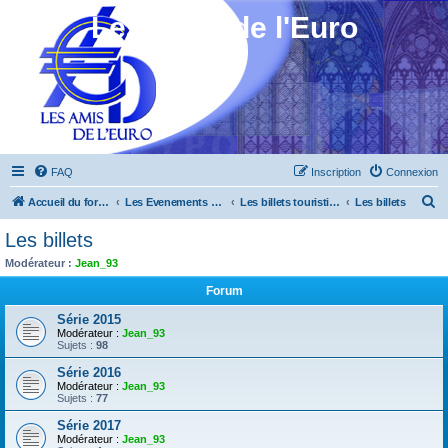
Les Amis de l'Euro
FAQ
Inscription
Connexion
R
Accueil du forum
Les Evenements ! [Ouvert au public]
Les billets touristiques
Les billets
e
Les billets
c
Modérateur :
Jean_93
h
Forum
e
Série 2015
r
Modérateur :
Jean_93
Sujets :
98
c
h
Série 2016
Modérateur :
Jean_93
e
Sujets :
77
r
Série 2017
Modérateur :
Jean_93