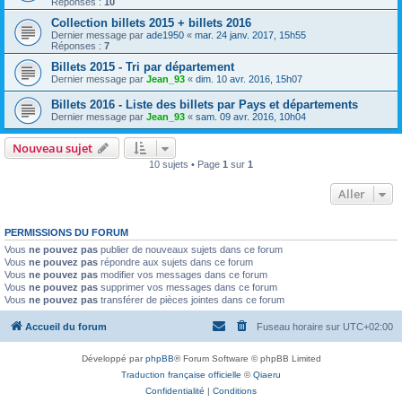
Réponses :
10
Collection billets 2015 + billets 2016
Dernier message par
ade1950
«
mar. 24 janv. 2017, 15h55
Réponses :
7
Billets 2015 - Tri par département
Dernier message par
Jean_93
«
dim. 10 avr. 2016, 15h07
Billets 2016 - Liste des billets par Pays et départements
Dernier message par
Jean_93
«
sam. 09 avr. 2016, 10h04
Nouveau sujet
10 sujets • Page
1
sur
1
Aller
PERMISSIONS DU FORUM
Vous
ne pouvez pas
publier de nouveaux sujets dans ce forum
Vous
ne pouvez pas
répondre aux sujets dans ce forum
Vous
ne pouvez pas
modifier vos messages dans ce forum
Vous
ne pouvez pas
supprimer vos messages dans ce forum
Vous
ne pouvez pas
transférer de pièces jointes dans ce forum
Accueil du forum
Fuseau horaire sur
UTC+02:00
Développé par
phpBB
® Forum Software © phpBB Limited
Traduction française officielle
©
Qiaeru
Confidentialité
|
Conditions