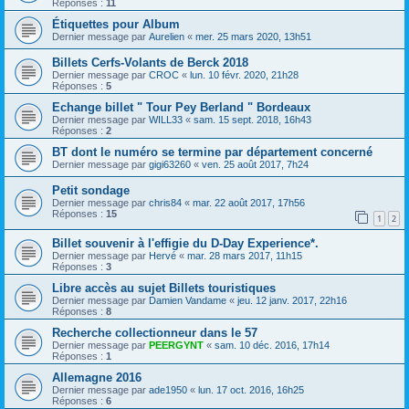
Réponses :
11
Étiquettes pour Album
Dernier message par
Aurelien
«
mer. 25 mars 2020, 13h51
Billets Cerfs-Volants de Berck 2018
Dernier message par
CROC
«
lun. 10 févr. 2020, 21h28
Réponses :
5
Echange billet " Tour Pey Berland " Bordeaux
Dernier message par
WILL33
«
sam. 15 sept. 2018, 16h43
Réponses :
2
BT dont le numéro se termine par département concerné
Dernier message par
gigi63260
«
ven. 25 août 2017, 7h24
Petit sondage
Dernier message par
chris84
«
mar. 22 août 2017, 17h56
Réponses :
15
1
2
Billet souvenir à l'effigie du D-Day Experience*.
Dernier message par
Hervé
«
mar. 28 mars 2017, 11h15
Réponses :
3
Libre accès au sujet Billets touristiques
Dernier message par
Damien Vandame
«
jeu. 12 janv. 2017, 22h16
Réponses :
8
Recherche collectionneur dans le 57
Dernier message par
PEERGYNT
«
sam. 10 déc. 2016, 17h14
Réponses :
1
Allemagne 2016
Dernier message par
ade1950
«
lun. 17 oct. 2016, 16h25
Réponses :
6