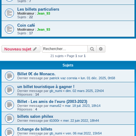
Sujets :
7
Les billets particuliers
Modérateur :
Jean_93
Sujets :
22
Coin café
Modérateur :
Jean_93
Sujets :
17
Rechercher
Recherche avanc
Nouveau sujet
21 sujets • Page
1
sur
1
Sujets
Billet 0€ de Monaco.
Dernier message par
patrick vaz correia
«
lun. 01 déc. 2025, 0h58
un billet touristique à gagner !
Dernier message par
gb_numi
«
dim. 02 mars 2025, 22h04
Réponses :
14
Billet - Les amis de l'euro (2003-2023)
Dernier message par
manu62
«
mar. 18 juil. 2023, 18h14
Réponses :
4
billets salon philex
Dernier message par
tl1000r
«
mer. 22 juin 2022, 18h44
Echange de billets
Dernier message par
gb_numi
«
ven. 06 mai 2022, 15h54