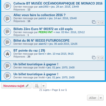
Collecte BT MUSÉE OCÉANOGRAPHIQUE DE MONACO 2016
Dernier message par
ade1950
«
jeu. 28 avr. 2016, 13h49
Réponses :
12
Allez vous faire la collection 2016 ?
Dernier message par
patrick
«
jeu. 14 avr. 2016, 15h40
Réponses :
16
1
2
Billets Zéro Euro N° 001972 en x10 expls
Dernier message par
PEERGYNT
«
mer. 03 févr. 2016, 22h12
Réponses :
1
Billet du 86 N° 003333 FUTUROSCOPE
Dernier message par
alain42
«
jeu. 06 août 2015, 11h26
BT pointe du raz ( 29)
Dernier message par
berni
«
dim. 10 mai 2015, 9h15
Réponses :
26
1
2
Un billet touristique à gagner !
Dernier message par
Invité
«
jeu. 01 janv. 1970, 1h00
Un billet touristique à gagner !
Dernier message par
Invité
«
jeu. 01 janv. 1970, 1h00
Nouveau sujet
21 sujets • Page
1
sur
1
Aller