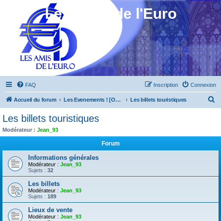
Les Amis de l'Euro
FAQ
Inscription
Connexion
R
Accueil du forum
Les Evenements ! [Ouvert au public]
Les billets touristiques
e
Les billets touristiques
c
Modérateur :
Jean_93
h
Forum
e
Informations générales
r
Modérateur :
Jean_93
Sujets :
32
c
h
Les billets
Modérateur :
Jean_93
e
Sujets :
189
r
Lieux de vente
Modérateur :
Jean_93