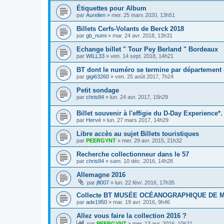
Étiquettes pour Album
par
Aurelien
»
mer. 25 mars 2020, 13h51
Billets Cerfs-Volants de Berck 2018
par
gb_numi
»
mar. 24 avr. 2018, 13h31
Echange billet " Tour Pey Berland " Bordeaux
par
WILL33
»
ven. 14 sept. 2018, 14h21
BT dont le numéro se termine par département
par
gigi63260
»
ven. 25 août 2017, 7h24
Petit sondage
par
chris84
»
lun. 24 avr. 2017, 15h29
Billet souvenir à l'effigie du D-Day Experience*.
par
Hervé
»
lun. 27 mars 2017, 14h29
Libre accès au sujet Billets touristiques
par
PEERGYNT
»
mer. 29 avr. 2015, 21h32
Recherche collectionneur dans le 57
par
chris84
»
sam. 10 déc. 2016, 14h28
Allemagne 2016
par
jfl007
»
lun. 22 févr. 2016, 17h35
Collecte BT MUSÉE OCÉANOGRAPHIQUE DE 
par
ade1950
»
mar. 19 avr. 2016, 9h46
Allez vous faire la collection 2016 ?
par
PEERGYNT
»
mer. 13 avr. 2016, 10h21