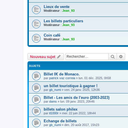
Lieux de vente
Modérateur :
Jean_93
Les billets particuliers
Modérateur :
Jean_93
Coin café
Modérateur :
Jean_93
Recher
Re
Nouveau sujet
SUJETS
Billet 0€ de Monaco.
par
patrick vaz correia
»
lun. 01 déc. 2025, 0h58
un billet touristique à gagner !
par
gb_numi
»
ven. 24 janv. 2025, 12h36
Billet - Les amis de l'euro (2003-2023)
par
dams
»
lun. 09 janv. 2023, 20h46
billets salon philex
par
tl1000r
»
mer. 22 juin 2022, 18h44
Echange de billets
par
gb_numi
»
dim. 20 août 2017, 15h23