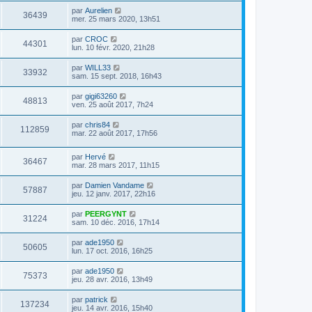
par
Aurelien
36439
mer. 25 mars 2020, 13h51
par
CROC
44301
lun. 10 févr. 2020, 21h28
par
WILL33
33932
sam. 15 sept. 2018, 16h43
par
gigi63260
48813
ven. 25 août 2017, 7h24
par
chris84
112859
mar. 22 août 2017, 17h56
par
Hervé
36467
mar. 28 mars 2017, 11h15
par
Damien Vandame
57887
jeu. 12 janv. 2017, 22h16
par
PEERGYNT
31224
sam. 10 déc. 2016, 17h14
par
ade1950
50605
lun. 17 oct. 2016, 16h25
par
ade1950
75373
jeu. 28 avr. 2016, 13h49
par
patrick
137234
jeu. 14 avr. 2016, 15h40