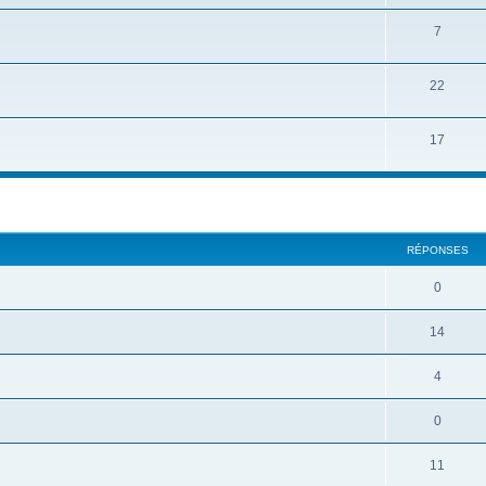
7
22
17
cher
cherche avancée
RÉPONSES
0
14
4
0
11