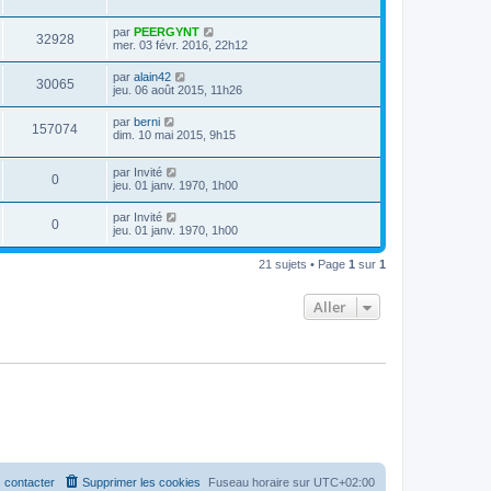
par
PEERGYNT
32928
mer. 03 févr. 2016, 22h12
par
alain42
30065
jeu. 06 août 2015, 11h26
par
berni
157074
dim. 10 mai 2015, 9h15
par
Invité
0
jeu. 01 janv. 1970, 1h00
par
Invité
0
jeu. 01 janv. 1970, 1h00
21 sujets • Page
1
sur
1
Aller
 contacter
Supprimer les cookies
Fuseau horaire sur
UTC+02:00