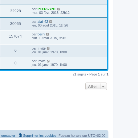
par
PEERGYNT
32928
mer. 03 févr. 2016, 22h12
par
alain42
30065
jeu. 06 août 2015, 11h26
par
berni
157074
dim. 10 mai 2015, 9h15
par
Invité
0
jeu. 01 janv. 1970, 1h00
par
Invité
0
jeu. 01 janv. 1970, 1h00
21 sujets • Page
1
sur
1
Aller
 contacter
Supprimer les cookies
Fuseau horaire sur
UTC+02:00