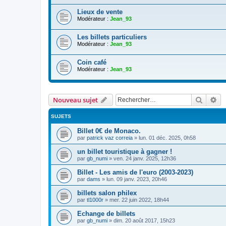
Lieux de vente
Modérateur :
Jean_93
Les billets particuliers
Modérateur :
Jean_93
Coin café
Modérateur :
Jean_93
Recher
Re
Nouveau sujet
SUJETS
Billet 0€ de Monaco.
par
patrick vaz correia
»
lun. 01 déc. 2025, 0h58
un billet touristique à gagner !
par
gb_numi
»
ven. 24 janv. 2025, 12h36
Billet - Les amis de l'euro (2003-2023)
par
dams
»
lun. 09 janv. 2023, 20h46
billets salon philex
par
tl1000r
»
mer. 22 juin 2022, 18h44
Echange de billets
par
gb_numi
»
dim. 20 août 2017, 15h23