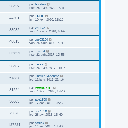
par
Aurelien
36439
mer. 25 mars 2020, 13h51
par
CROC
44301
lun. 10 févr. 2020, 21h28
par
WILL33
33932
sam. 15 sept. 2018, 16h43
par
gigi63260
48813
ven. 25 août 2017, 7h24
par
chris84
112859
mar. 22 août 2017, 17h56
par
Hervé
36467
mar. 28 mars 2017, 11h15
par
Damien Vandame
57887
jeu. 12 janv. 2017, 22h16
par
PEERGYNT
31224
sam. 10 déc. 2016, 17h14
par
ade1950
50605
lun. 17 oct. 2016, 16h25
par
ade1950
75373
jeu. 28 avr. 2016, 13h49
par
patrick
137234
jeu. 14 avr. 2016, 15h40