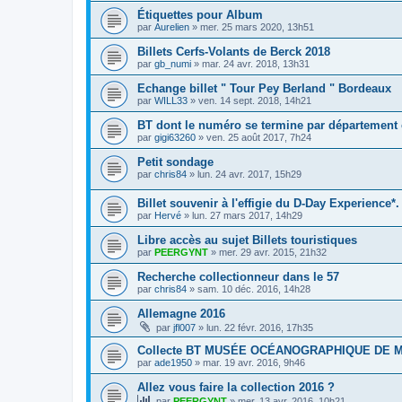
Étiquettes pour Album
par
Aurelien
»
mer. 25 mars 2020, 13h51
Billets Cerfs-Volants de Berck 2018
par
gb_numi
»
mar. 24 avr. 2018, 13h31
Echange billet " Tour Pey Berland " Bordeaux
par
WILL33
»
ven. 14 sept. 2018, 14h21
BT dont le numéro se termine par département
par
gigi63260
»
ven. 25 août 2017, 7h24
Petit sondage
par
chris84
»
lun. 24 avr. 2017, 15h29
Billet souvenir à l'effigie du D-Day Experience*.
par
Hervé
»
lun. 27 mars 2017, 14h29
Libre accès au sujet Billets touristiques
par
PEERGYNT
»
mer. 29 avr. 2015, 21h32
Recherche collectionneur dans le 57
par
chris84
»
sam. 10 déc. 2016, 14h28
Allemagne 2016
par
jfl007
»
lun. 22 févr. 2016, 17h35
Collecte BT MUSÉE OCÉANOGRAPHIQUE DE 
par
ade1950
»
mar. 19 avr. 2016, 9h46
Allez vous faire la collection 2016 ?
par
PEERGYNT
»
mer. 13 avr. 2016, 10h21