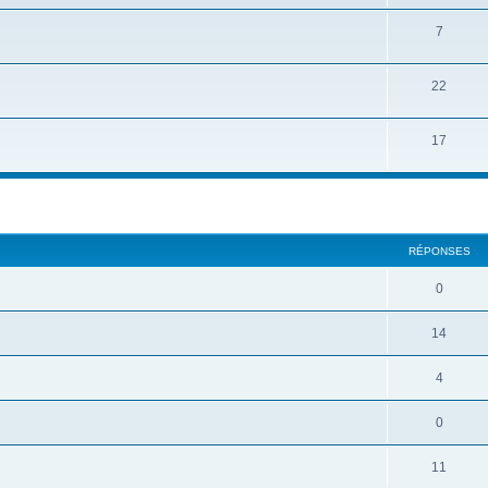
7
22
17
cher
cherche avancée
RÉPONSES
0
14
4
0
11