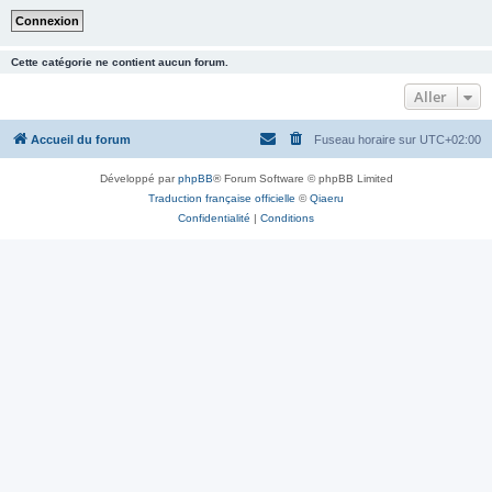
Cette catégorie ne contient aucun forum.
Aller
Accueil du forum
Fuseau horaire sur
UTC+02:00
Développé par
phpBB
® Forum Software © phpBB Limited
Traduction française officielle
©
Qiaeru
Confidentialité
|
Conditions