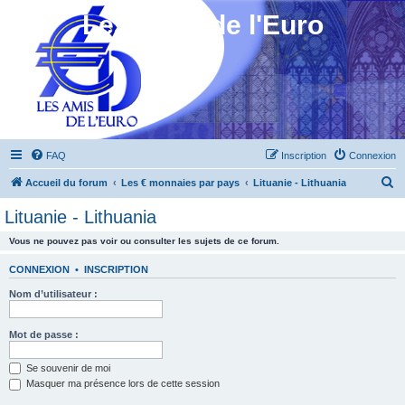
Les Amis de l'Euro
FAQ
Inscription
Connexion
R
Accueil du forum
Les € monnaies par pays
Lituanie - Lithuania
e
Lituanie - Lithuania
c
Vous ne pouvez pas voir ou consulter les sujets de ce forum.
h
e
CONNEXION
•
INSCRIPTION
r
Nom d’utilisateur :
c
h
Mot de passe :
e
Se souvenir de moi
r
Masquer ma présence lors de cette session