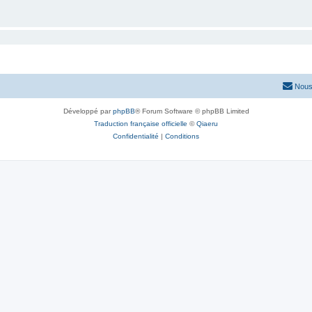
Nous
Développé par
phpBB
® Forum Software © phpBB Limited
Traduction française officielle
©
Qiaeru
Confidentialité
|
Conditions