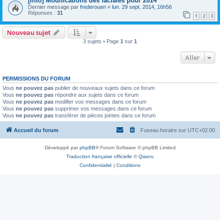
[Info] Modifications des faciales pour 2014
Dernier message par
frederouen
«
lun. 29 sept. 2014, 16h56
Réponses :
31
1
2
3
Nouveau sujet
3 sujets • Page
1
sur
1
Aller
PERMISSIONS DU FORUM
Vous
ne pouvez pas
publier de nouveaux sujets dans ce forum
Vous
ne pouvez pas
répondre aux sujets dans ce forum
Vous
ne pouvez pas
modifier vos messages dans ce forum
Vous
ne pouvez pas
supprimer vos messages dans ce forum
Vous
ne pouvez pas
transférer de pièces jointes dans ce forum
Accueil du forum
Fuseau horaire sur
UTC+02:00
Développé par
phpBB
® Forum Software © phpBB Limited
Traduction française officielle
©
Qiaeru
Confidentialité
|
Conditions