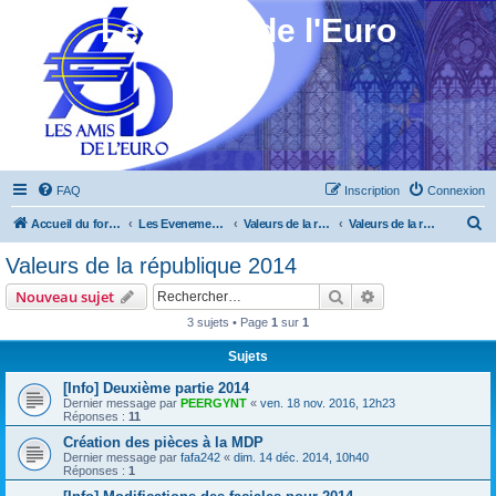
Les Amis de l'Euro
FAQ
Inscription
Connexion
R
Accueil du forum
Les Evenements ! [Ouvert au public]
Valeurs de la république 2013 à 2015
Valeurs de la république 2014
e
Valeurs de la république 2014
c
Rechercher
Recherche avanc
Nouveau sujet
h
3 sujets • Page
1
sur
1
e
Sujets
r
c
[Info] Deuxième partie 2014
Dernier message par
PEERGYNT
«
ven. 18 nov. 2016, 12h23
h
Réponses :
11
e
Création des pièces à la MDP
Dernier message par
fafa242
«
dim. 14 déc. 2014, 10h40
r
Réponses :
1