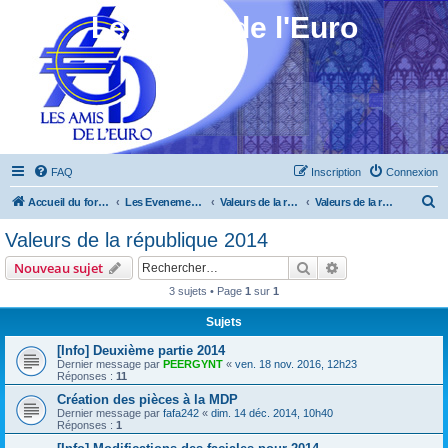
Les Amis de l'Euro
FAQ
Inscription
Connexion
R
Accueil du forum
Les Evenements ! [Ouvert au public]
Valeurs de la république 2013 à 2015
Valeurs de la république 2014
e
Valeurs de la république 2014
c
Rechercher
Recherche avanc
Nouveau sujet
h
3 sujets • Page
1
sur
1
e
Sujets
r
c
[Info] Deuxième partie 2014
Dernier message par
PEERGYNT
«
ven. 18 nov. 2016, 12h23
h
Réponses :
11
e
Création des pièces à la MDP
Dernier message par
fafa242
«
dim. 14 déc. 2014, 10h40
r
Réponses :
1