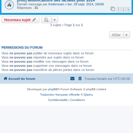
[Info] Modifications des faciales pour 2014
Dernier message par
frederouen
«
lun. 29 sept. 2014, 16h56
Réponses :
31
1
2
3
Nouveau sujet
3 sujets • Page
1
sur
1
Aller
PERMISSIONS DU FORUM
Vous
ne pouvez pas
publier de nouveaux sujets dans ce forum
Vous
ne pouvez pas
répondre aux sujets dans ce forum
Vous
ne pouvez pas
modifier vos messages dans ce forum
Vous
ne pouvez pas
supprimer vos messages dans ce forum
Vous
ne pouvez pas
transférer de pièces jointes dans ce forum
Accueil du forum
Fuseau horaire sur
UTC+02:00
Développé par
phpBB
® Forum Software © phpBB Limited
Traduction française officielle
©
Qiaeru
Confidentialité
|
Conditions