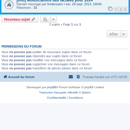
[Info] Modifications des faciales pour 2014
Dernier message par
frederouen
«
lun. 29 sept. 2014, 16h56
Réponses :
31
1
2
3
Nouveau sujet
3 sujets • Page
1
sur
1
Aller
PERMISSIONS DU FORUM
Vous
ne pouvez pas
publier de nouveaux sujets dans ce forum
Vous
ne pouvez pas
répondre aux sujets dans ce forum
Vous
ne pouvez pas
modifier vos messages dans ce forum
Vous
ne pouvez pas
supprimer vos messages dans ce forum
Vous
ne pouvez pas
transférer de pièces jointes dans ce forum
Accueil du forum
Fuseau horaire sur
UTC+02:00
Développé par
phpBB
® Forum Software © phpBB Limited
Traduction française officielle
©
Qiaeru
Confidentialité
|
Conditions