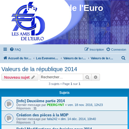
Les Amis de l'Euro
FAQ
Inscription
Connexion
R
Accueil du forum
Les Evenements ! [Ouvert au public]
Valeurs de la république 2013 à 2015
Valeurs de la république 2014
e
Valeurs de la république 2014
c
Rechercher
Recherche avanc
Nouveau sujet
h
3 sujets • Page
1
sur
1
e
Sujets
r
c
[Info] Deuxième partie 2014
Dernier message par
PEERGYNT
«
ven. 18 nov. 2016, 12h23
h
Réponses :
11
e
Création des pièces à la MDP
Dernier message par
fafa242
«
dim. 14 déc. 2014, 10h40
r
Réponses :
1