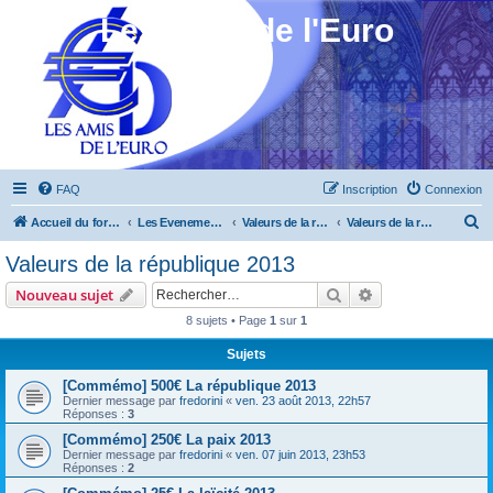
Les Amis de l'Euro
FAQ
Inscription
Connexion
R
Accueil du forum
Les Evenements ! [Ouvert au public]
Valeurs de la république 2013 à 2015
Valeurs de la république 2013
e
Valeurs de la république 2013
c
Rechercher
Recherche avanc
Nouveau sujet
h
8 sujets • Page
1
sur
1
e
Sujets
r
c
[Commémo] 500€ La république 2013
Dernier message par
fredorini
«
ven. 23 août 2013, 22h57
h
Réponses :
3
e
[Commémo] 250€ La paix 2013
Dernier message par
fredorini
«
ven. 07 juin 2013, 23h53
r
Réponses :
2