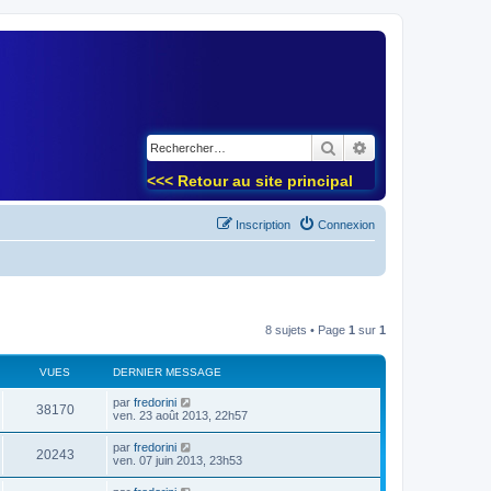
)
Rechercher
Recherche avancé
<<< Retour au site principal
Inscription
Connexion
8 sujets • Page
1
sur
1
VUES
DERNIER MESSAGE
par
fredorini
38170
ven. 23 août 2013, 22h57
par
fredorini
20243
ven. 07 juin 2013, 23h53