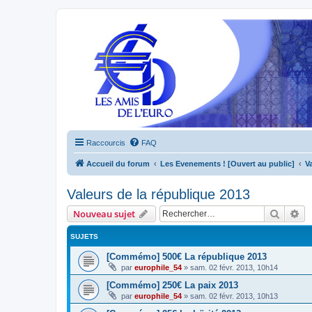
Raccourcis
FAQ
Accueil du forum
Les Evenements ! [Ouvert au public]
V
Valeurs de la république 2013
Recher
Re
Nouveau sujet
SUJETS
[Commémo] 500€ La république 2013
par
europhile_54
»
sam. 02 févr. 2013, 10h14
[Commémo] 250€ La paix 2013
par
europhile_54
»
sam. 02 févr. 2013, 10h13