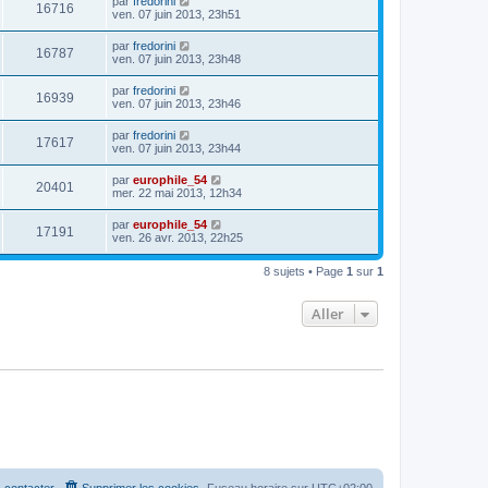
par
fredorini
16716
ven. 07 juin 2013, 23h51
par
fredorini
16787
ven. 07 juin 2013, 23h48
par
fredorini
16939
ven. 07 juin 2013, 23h46
par
fredorini
17617
ven. 07 juin 2013, 23h44
par
europhile_54
20401
mer. 22 mai 2013, 12h34
par
europhile_54
17191
ven. 26 avr. 2013, 22h25
8 sujets • Page
1
sur
1
Aller
 contacter
Supprimer les cookies
Fuseau horaire sur
UTC+02:00