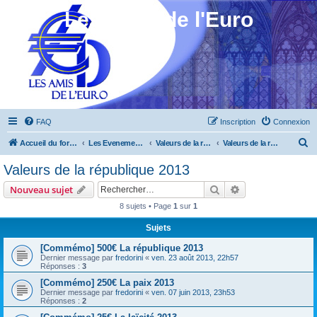
Les Amis de l'Euro
FAQ
Inscription
Connexion
R
Accueil du forum
Les Evenements ! [Ouvert au public]
Valeurs de la république 2013 à 2015
Valeurs de la république 2013
e
Valeurs de la république 2013
c
Rechercher
Recherche avanc
Nouveau sujet
h
8 sujets • Page
1
sur
1
e
Sujets
r
c
[Commémo] 500€ La république 2013
Dernier message par
fredorini
«
ven. 23 août 2013, 22h57
h
Réponses :
3
e
[Commémo] 250€ La paix 2013
Dernier message par
fredorini
«
ven. 07 juin 2013, 23h53
r
Réponses :
2