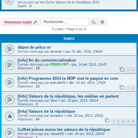
discussion sur les Euros Valeurs de la république 2015
Sujets :
2
Rechercher
Recherche avanc
Nouveau sujet
8 sujets • Page
1
sur
1
Sujets
dépot de pièce or
Dernier message par
desbois
«
jeu. 01 déc. 2016, 23h04
[info] fin de commercialisation
Dernier message par
PEERGYNT
«
jeu. 14 juil. 2016, 11h47
Réponses :
19
1
2
[info] Programme 2014 la MDP met le paquet en com
Dernier message par
patcalin69
«
dim. 12 oct. 2014, 17h25
Réponses :
23
1
2
[Info] Valeurs de la république, les médias en parlent
Dernier message par
3bun
«
lun. 20 janv. 2014, 18h24
Réponses :
3
[Info] Valeurs de la république
Dernier message par
iluvatare
«
mar. 22 oct. 2013, 15h21
Réponses :
64
1
2
3
4
5
Coffret pièces euros les valeurs de la république
Dernier message par
claude05
«
ven. 04 oct. 2013, 16h42
Réponses :
1