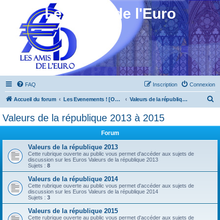
Les Amis de l'Euro
FAQ
Inscription
Connexion
R
Accueil du forum
Les Evenements ! [Ouvert au public]
Valeurs de la république 2013 à 2015
e
Valeurs de la république 2013 à 2015
c
Forum
h
e
Valeurs de la république 2013
Cette rubrique ouverte au public vous permet d'accéder aux sujets de
r
discussion sur les Euros Valeurs de la république 2013
Sujets :
8
c
Valeurs de la république 2014
h
Cette rubrique ouverte au public vous permet d'accéder aux sujets de
discussion sur les Euros Valeurs de la république 2014
e
Sujets :
3
r
Valeurs de la république 2015
Cette rubrique ouverte au public vous permet d'accéder aux sujets de