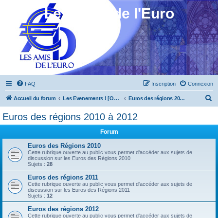
Les Amis de l'Euro
FAQ
Inscription
Connexion
R
Accueil du forum
Les Evenements ! [Ouvert au public]
Euros des régions 2010 à 2012
e
Euros des régions 2010 à 2012
c
Forum
h
e
Euros des Régions 2010
Cette rubrique ouverte au public vous permet d'accéder aux sujets de
r
discussion sur les Euros des Régions 2010
Sujets :
28
c
Euros des régions 2011
h
Cette rubrique ouverte au public vous permet d'accéder aux sujets de
discussion sur les Euros des Régions 2011
e
Sujets :
12
r
Euros des régions 2012
Cette rubrique ouverte au public vous permet d'accéder aux sujets de