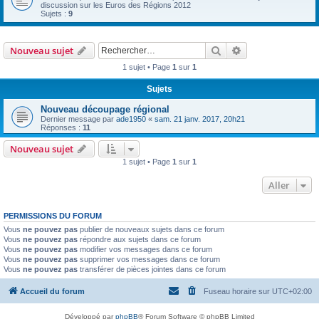
discussion sur les Euros des Régions 2012
Sujets :
9
Rechercher
Recherche avanc
Nouveau sujet
1 sujet • Page
1
sur
1
Sujets
Nouveau découpage régional
Dernier message par
ade1950
«
sam. 21 janv. 2017, 20h21
Réponses :
11
Nouveau sujet
1 sujet • Page
1
sur
1
Aller
PERMISSIONS DU FORUM
Vous
ne pouvez pas
publier de nouveaux sujets dans ce forum
Vous
ne pouvez pas
répondre aux sujets dans ce forum
Vous
ne pouvez pas
modifier vos messages dans ce forum
Vous
ne pouvez pas
supprimer vos messages dans ce forum
Vous
ne pouvez pas
transférer de pièces jointes dans ce forum
Accueil du forum
Fuseau horaire sur
UTC+02:00
Développé par
phpBB
® Forum Software © phpBB Limited