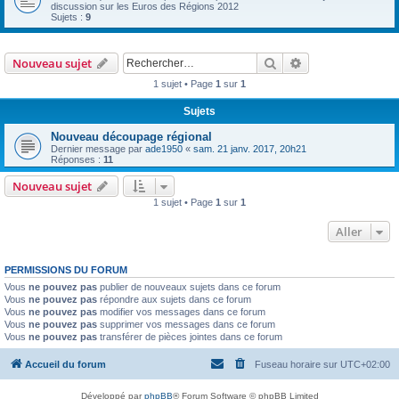
discussion sur les Euros des Régions 2012
Sujets :
9
Rechercher
Recherche avanc
Nouveau sujet
1 sujet • Page
1
sur
1
Sujets
Nouveau découpage régional
Dernier message par
ade1950
«
sam. 21 janv. 2017, 20h21
Réponses :
11
Nouveau sujet
1 sujet • Page
1
sur
1
Aller
PERMISSIONS DU FORUM
Vous
ne pouvez pas
publier de nouveaux sujets dans ce forum
Vous
ne pouvez pas
répondre aux sujets dans ce forum
Vous
ne pouvez pas
modifier vos messages dans ce forum
Vous
ne pouvez pas
supprimer vos messages dans ce forum
Vous
ne pouvez pas
transférer de pièces jointes dans ce forum
Accueil du forum
Fuseau horaire sur
UTC+02:00
Développé par
phpBB
® Forum Software © phpBB Limited