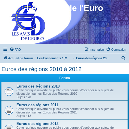
Les Amis de l'Euro
FAQ
Inscription
Connexion
R
Accueil du forum
Les Evenements ! [Ouvert au public]
Euros des régions 2010 à 2012
e
Euros des régions 2010 à 2012
c
Forum
h
e
Euros des Régions 2010
Cette rubrique ouverte au public vous permet d'accéder aux sujets de
r
discussion sur les Euros des Régions 2010
Sujets :
28
c
Euros des régions 2011
h
Cette rubrique ouverte au public vous permet d'accéder aux sujets de
discussion sur les Euros des Régions 2011
e
Sujets :
12
r
Euros des régions 2012
Cette rubrique ouverte au public vous permet d'accéder aux sujets de