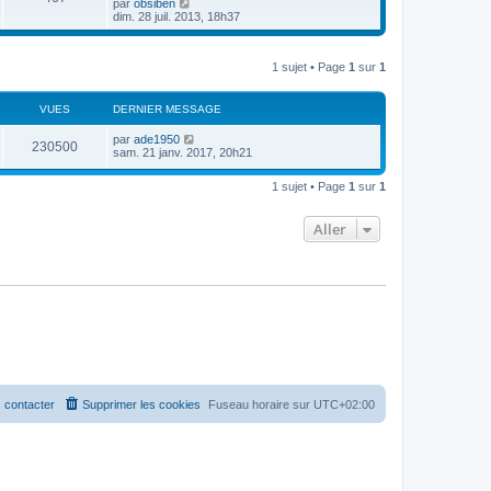
u
C
par
obsiben
l
l
o
dim. 28 juil. 2013, 18h37
e
t
n
d
e
s
e
r
u
r
l
1 sujet • Page
1
sur
1
l
n
e
t
i
d
e
e
e
r
VUES
DERNIER MESSAGE
r
r
l
m
n
e
par
ade1950
e
i
230500
d
sam. 21 janv. 2017, 20h21
s
e
e
s
r
r
a
m
n
1 sujet • Page
1
sur
1
g
e
i
e
s
e
s
r
Aller
a
m
g
e
e
s
s
a
g
e
 contacter
Supprimer les cookies
Fuseau horaire sur
UTC+02:00