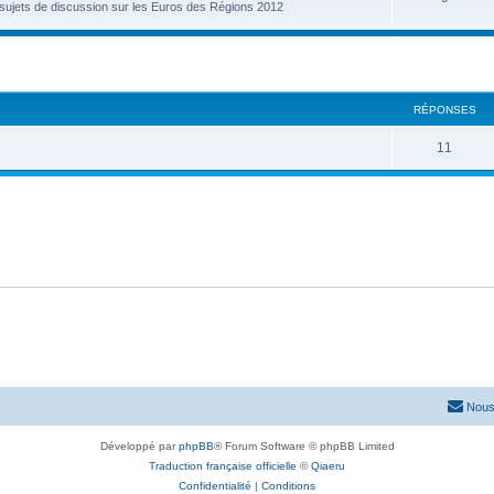
 sujets de discussion sur les Euros des Régions 2012
cher
cherche avancée
RÉPONSES
11
Nous
Développé par
phpBB
® Forum Software © phpBB Limited
Traduction française officielle
©
Qiaeru
Confidentialité
|
Conditions