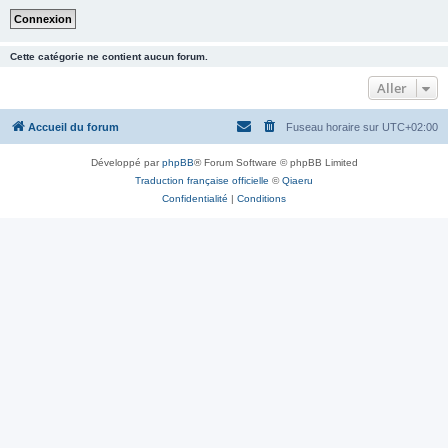
Cette catégorie ne contient aucun forum.
Aller
Accueil du forum
Fuseau horaire sur
UTC+02:00
Développé par
phpBB
® Forum Software © phpBB Limited
Traduction française officielle
©
Qiaeru
Confidentialité
|
Conditions