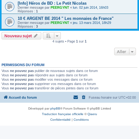
[Info] Héros de BD : Le Petit Nicolas
Dernier message par
PEERGYNT
«
lun. 02 juin 2014, 16h03
Réponses :
1
10 € ARGENT BE 2014 " Les monnaies de France"
Dernier message par
PEERGYNT
«
jeu. 13 mars 2014, 18h29
Réponses :
3
Nouveau sujet
4 sujets • Page
1
sur
1
Aller
PERMISSIONS DU FORUM
Vous
ne pouvez pas
publier de nouveaux sujets dans ce forum
Vous
ne pouvez pas
répondre aux sujets dans ce forum
Vous
ne pouvez pas
modifier vos messages dans ce forum
Vous
ne pouvez pas
supprimer vos messages dans ce forum
Vous
ne pouvez pas
transférer de pièces jointes dans ce forum
Accueil du forum
Fuseau horaire sur
UTC+02:00
Développé par
phpBB
® Forum Software © phpBB Limited
Traduction française officielle
©
Qiaeru
Confidentialité
|
Conditions