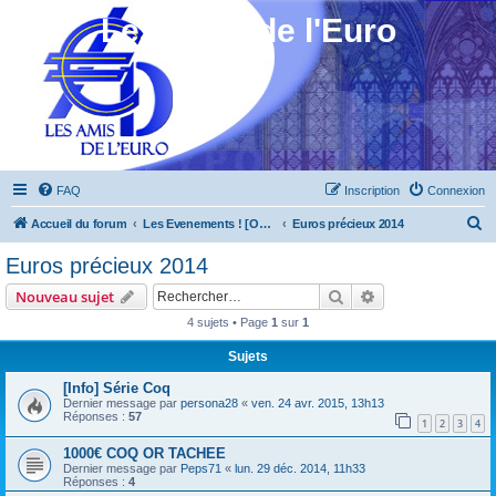
Les Amis de l'Euro
FAQ
Inscription
Connexion
R
Accueil du forum
Les Evenements ! [Ouvert au public]
Euros précieux 2014
e
Euros précieux 2014
c
Rechercher
Recherche avanc
Nouveau sujet
h
4 sujets • Page
1
sur
1
e
Sujets
r
c
[Info] Série Coq
Dernier message par
persona28
«
ven. 24 avr. 2015, 13h13
h
Réponses :
57
1
2
3
4
e
1000€ COQ OR TACHEE
r
Dernier message par
Peps71
«
lun. 29 déc. 2014, 11h33
Réponses :
4