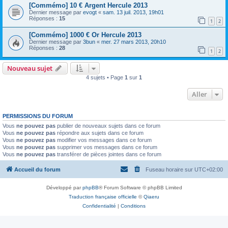
[Commémo] 10 € Argent Hercule 2013
Dernier message par
evogt
«
sam. 13 juil. 2013, 19h01
Réponses :
15
1
2
[Commémo] 1000 € Or Hercule 2013
Dernier message par
3bun
«
mer. 27 mars 2013, 20h10
Réponses :
28
1
2
Nouveau sujet
4 sujets • Page
1
sur
1
Aller
PERMISSIONS DU FORUM
Vous
ne pouvez pas
publier de nouveaux sujets dans ce forum
Vous
ne pouvez pas
répondre aux sujets dans ce forum
Vous
ne pouvez pas
modifier vos messages dans ce forum
Vous
ne pouvez pas
supprimer vos messages dans ce forum
Vous
ne pouvez pas
transférer de pièces jointes dans ce forum
Accueil du forum
Fuseau horaire sur
UTC+02:00
Développé par
phpBB
® Forum Software © phpBB Limited
Traduction française officielle
©
Qiaeru
Confidentialité
|
Conditions