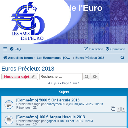
Les Amis de l'Euro
FAQ
Inscription
Connexion
R
Accueil du forum
Les Evenements ! [Ouvert au public]
Euros Précieux 2013
e
Euros Précieux 2013
c
Rechercher
Recherche avanc
Nouveau sujet
h
4 sujets • Page
1
sur
1
e
Sujets
r
c
[Commémo] 5000 € Or Hercule 2013
Dernier message par
quarrymen69
«
jeu. 30 janv. 2025, 10h23
h
Réponses :
22
1
2
e
[Commémo] 100 € Argent Hercule 2013
r
Dernier message par
gegeor
«
lun. 14 oct. 2013, 14h03
Réponses :
13