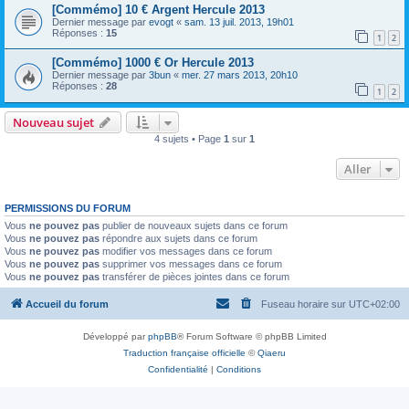
[Commémo] 10 € Argent Hercule 2013
Dernier message par
evogt
«
sam. 13 juil. 2013, 19h01
Réponses :
15
1
2
[Commémo] 1000 € Or Hercule 2013
Dernier message par
3bun
«
mer. 27 mars 2013, 20h10
Réponses :
28
1
2
Nouveau sujet
4 sujets • Page
1
sur
1
Aller
PERMISSIONS DU FORUM
Vous
ne pouvez pas
publier de nouveaux sujets dans ce forum
Vous
ne pouvez pas
répondre aux sujets dans ce forum
Vous
ne pouvez pas
modifier vos messages dans ce forum
Vous
ne pouvez pas
supprimer vos messages dans ce forum
Vous
ne pouvez pas
transférer de pièces jointes dans ce forum
Accueil du forum
Fuseau horaire sur
UTC+02:00
Développé par
phpBB
® Forum Software © phpBB Limited
Traduction française officielle
©
Qiaeru
Confidentialité
|
Conditions