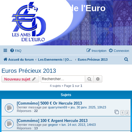
Les Amis de l'Euro
FAQ
Inscription
Connexion
R
Accueil du forum
Les Evenements ! [Ouvert au public]
Euros Précieux 2013
e
Euros Précieux 2013
c
Rechercher
Recherche avanc
Nouveau sujet
h
4 sujets • Page
1
sur
1
e
Sujets
r
c
[Commémo] 5000 € Or Hercule 2013
Dernier message par
quarrymen69
«
jeu. 30 janv. 2025, 10h23
h
Réponses :
22
1
2
e
[Commémo] 100 € Argent Hercule 2013
r
Dernier message par
gegeor
«
lun. 14 oct. 2013, 14h03
Réponses :
13