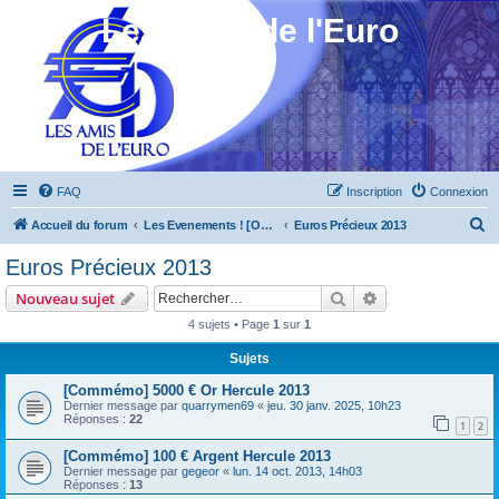
Les Amis de l'Euro
FAQ
Inscription
Connexion
R
Accueil du forum
Les Evenements ! [Ouvert au public]
Euros Précieux 2013
e
Euros Précieux 2013
c
Rechercher
Recherche avanc
Nouveau sujet
h
4 sujets • Page
1
sur
1
e
Sujets
r
c
[Commémo] 5000 € Or Hercule 2013
Dernier message par
quarrymen69
«
jeu. 30 janv. 2025, 10h23
h
Réponses :
22
1
2
e
[Commémo] 100 € Argent Hercule 2013
r
Dernier message par
gegeor
«
lun. 14 oct. 2013, 14h03
Réponses :
13