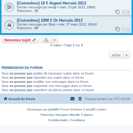
[Commémo] 10 € Argent Hercule 2013
Dernier message par
evogt
«
sam. 13 juil. 2013, 19h01
Réponses :
15
1
2
[Commémo] 1000 € Or Hercule 2013
Dernier message par
3bun
«
mer. 27 mars 2013, 20h10
Réponses :
28
1
2
Nouveau sujet
4 sujets • Page
1
sur
1
Aller
PERMISSIONS DU FORUM
Vous
ne pouvez pas
publier de nouveaux sujets dans ce forum
Vous
ne pouvez pas
répondre aux sujets dans ce forum
Vous
ne pouvez pas
modifier vos messages dans ce forum
Vous
ne pouvez pas
supprimer vos messages dans ce forum
Vous
ne pouvez pas
transférer de pièces jointes dans ce forum
Accueil du forum
Fuseau horaire sur
UTC+02:00
Développé par
phpBB
® Forum Software © phpBB Limited
Traduction française officielle
©
Qiaeru
Confidentialité
|
Conditions