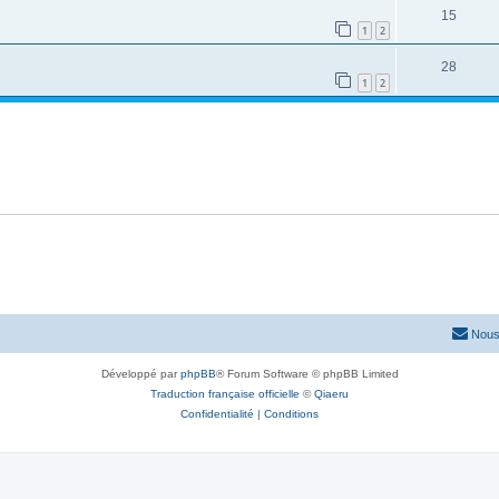
15
1
2
28
1
2
Nous
Développé par
phpBB
® Forum Software © phpBB Limited
Traduction française officielle
©
Qiaeru
Confidentialité
|
Conditions