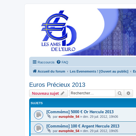
Raccourcis
FAQ
Accueil du forum
Les Evenements ! [Ouvert au public]
E
Euros Précieux 2013
Recher
Re
Nouveau sujet
SUJETS
[Commémo] 5000 € Or Hercule 2013
par
europhile_54
»
dim. 29 juil. 2012, 19h06
[Commémo] 100 € Argent Hercule 2013
par
europhile_54
»
dim. 29 juil. 2012, 19h05