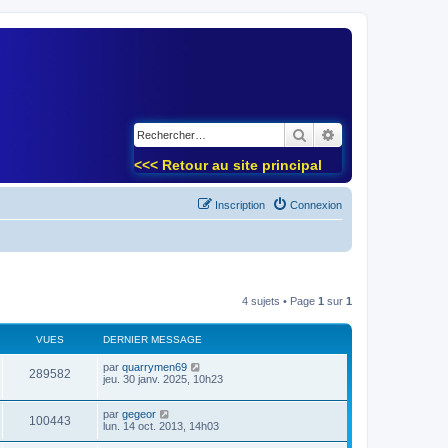
)
Rechercher
Recherche avancé
<<< Retour au site principal
Inscription
Connexion
4 sujets • Page
1
sur
1
VUES
DERNIER MESSAGE
par
quarrymen69
289582
jeu. 30 janv. 2025, 10h23
par
gegeor
100443
lun. 14 oct. 2013, 14h03