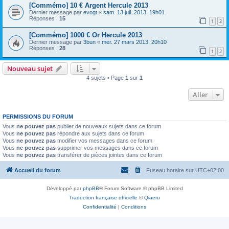
[Commémo] 10 € Argent Hercule 2013
Dernier message par
evogt
«
sam. 13 juil. 2013, 19h01
Réponses :
15
1
2
[Commémo] 1000 € Or Hercule 2013
Dernier message par
3bun
«
mer. 27 mars 2013, 20h10
Réponses :
28
1
2
Nouveau sujet
4 sujets • Page
1
sur
1
Aller
PERMISSIONS DU FORUM
Vous
ne pouvez pas
publier de nouveaux sujets dans ce forum
Vous
ne pouvez pas
répondre aux sujets dans ce forum
Vous
ne pouvez pas
modifier vos messages dans ce forum
Vous
ne pouvez pas
supprimer vos messages dans ce forum
Vous
ne pouvez pas
transférer de pièces jointes dans ce forum
Accueil du forum
Fuseau horaire sur
UTC+02:00
Développé par
phpBB
® Forum Software © phpBB Limited
Traduction française officielle
©
Qiaeru
Confidentialité
|
Conditions