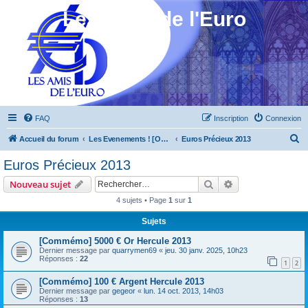
Les Amis de l'Euro
FAQ
Inscription
Connexion
R
Accueil du forum
Les Evenements ! [Ouvert au public]
Euros Précieux 2013
e
Euros Précieux 2013
c
Rechercher
Recherche avanc
Nouveau sujet
h
4 sujets • Page
1
sur
1
e
Sujets
r
c
[Commémo] 5000 € Or Hercule 2013
Dernier message par
quarrymen69
«
jeu. 30 janv. 2025, 10h23
h
Réponses :
22
1
2
e
[Commémo] 100 € Argent Hercule 2013
r
Dernier message par
gegeor
«
lun. 14 oct. 2013, 14h03
Réponses :
13