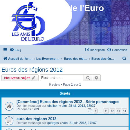
Les Amis de l'Euro
FAQ
Inscription
Connexion
R
Accueil du forum
Les Evenements ! [Ouvert au public]
Euros des régions 2010 à 2012
Euros des régions 2012
e
Euros des régions 2012
c
Rechercher
Recherche avanc
Nouveau sujet
h
9 sujets • Page
1
sur
1
e
Sujets
r
c
[Commémo] Euros des régions 2012 - Série personnages
Dernier message par
obsiben
«
dim. 28 juil. 2013, 18h37
h
Réponses :
209
1
11
12
13
14
…
e
euro des régions 2012
r
Dernier message par
georges
«
ven. 21 juin 2013, 17h07