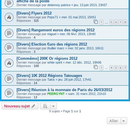
affiche de la poste
Dernier message par
delannoy patrice
«
jeu. 13 juin 2013, 23h57
[Divers] Flyers 2012
Dernier message par
Peps71
«
mer. 01 mai 2013, 15h51
Réponses :
115
1
5
6
7
8
…
[Divers] Rangement euros des régions 2012
Dernier message par
miguel
«
mer. 06 févr. 2013, 13h40
Réponses :
4
[Divers] Election €uro des régions 2012
Dernier message par
thullier marc
«
mer. 02 janv. 2013, 16h11
Réponses :
3
[Commémo] 200€ Or régions 2012
Dernier message par
white spirit
«
mer. 12 déc. 2012, 19h06
Réponses :
100
1
4
5
6
7
…
[Divers] 10€ 2012 Régions Tatouages
Dernier message par
Takis
«
jeu. 28 juin 2012, 17h41
Réponses :
14
[Divers] Réunion à la monnaie de Paris du 26/03/2012
Dernier message par
PEERGYNT
«
sam. 31 mars 2012, 21h10
Réponses :
13
Nouveau sujet
9 sujets • Page
1
sur
1
Aller