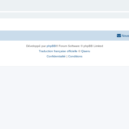
Nous
Développé par
phpBB
® Forum Software © phpBB Limited
Traduction française officielle
©
Qiaeru
Confidentialité
|
Conditions