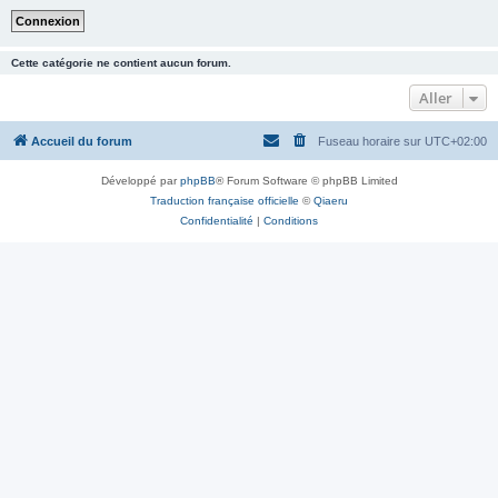
Cette catégorie ne contient aucun forum.
Aller
Accueil du forum
Fuseau horaire sur
UTC+02:00
Développé par
phpBB
® Forum Software © phpBB Limited
Traduction française officielle
©
Qiaeru
Confidentialité
|
Conditions