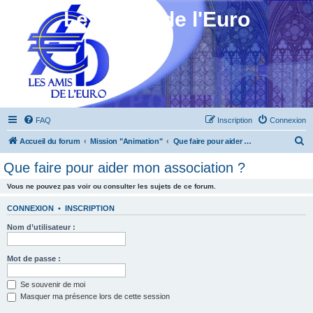
Les Amis de l'Euro
FAQ
Inscription
Connexion
R
Accueil du forum
Mission "Animation"
Que faire pour aider mon association ?
e
Que faire pour aider mon association ?
c
Vous ne pouvez pas voir ou consulter les sujets de ce forum.
h
e
CONNEXION
•
INSCRIPTION
r
Nom d’utilisateur :
c
h
Mot de passe :
e
Se souvenir de moi
r
Masquer ma présence lors de cette session