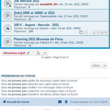
10€ Hercule 2011
Dernier message par
europhile_54
«
lun. 21 nov. 2011, 23h22
Réponses :
9
[Info] 200€ et 1000€ or 2011
Dernier message par
Tapassambal
«
jeu. 17 nov. 2011, 22h53
Réponses :
11
100 € - Argent - Hercule - 2011
Dernier message par
ludovic
«
sam. 16 juil. 2011, 18h50
Réponses :
126
1
6
7
8
9
…
Planning 2011 Monnaie de Paris
Dernier message par
Fabrice R
«
dim. 19 juin 2011, 19h56
Réponses :
11
Nouveau sujet
6 sujets • Page
1
sur
1
Aller
PERMISSIONS DU FORUM
Vous
ne pouvez pas
publier de nouveaux sujets dans ce forum
Vous
ne pouvez pas
répondre aux sujets dans ce forum
Vous
ne pouvez pas
modifier vos messages dans ce forum
Vous
ne pouvez pas
supprimer vos messages dans ce forum
Vous
ne pouvez pas
transférer de pièces jointes dans ce forum
Accueil du forum
Fuseau horaire sur
UTC+02:00