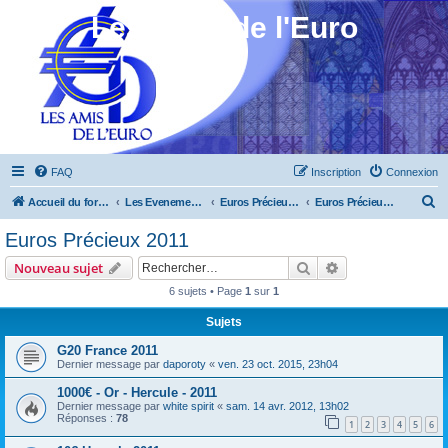
Les Amis de l'Euro
FAQ
Inscription
Connexion
R
Accueil du forum
Les Evenements ! [Ouvert au public]
Euros Précieux 2010 à 2012
Euros Précieux 2011
e
Euros Précieux 2011
c
Rechercher
Recherche avanc
Nouveau sujet
h
6 sujets • Page
1
sur
1
e
Sujets
r
c
G20 France 2011
Dernier message par
daporoty
«
ven. 23 oct. 2015, 23h04
h
1000€ - Or - Hercule - 2011
e
Dernier message par
white spirit
«
sam. 14 avr. 2012, 13h02
r
Réponses :
78
1
2
3
4
5
6