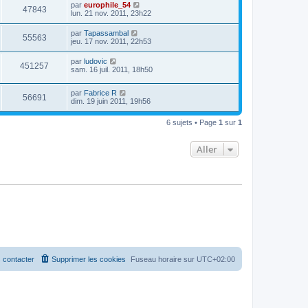
par
europhile_54
47843
lun. 21 nov. 2011, 23h22
par
Tapassambal
55563
jeu. 17 nov. 2011, 22h53
par
ludovic
451257
sam. 16 juil. 2011, 18h50
par
Fabrice R
56691
dim. 19 juin 2011, 19h56
6 sujets • Page
1
sur
1
Aller
 contacter
Supprimer les cookies
Fuseau horaire sur
UTC+02:00