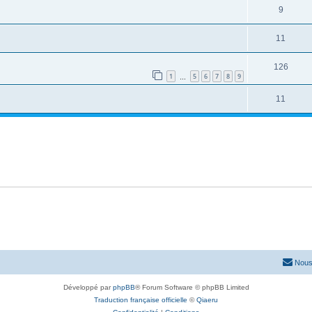
9
11
126
1
5
6
7
8
9
…
11
Nous
Développé par
phpBB
® Forum Software © phpBB Limited
Traduction française officielle
©
Qiaeru