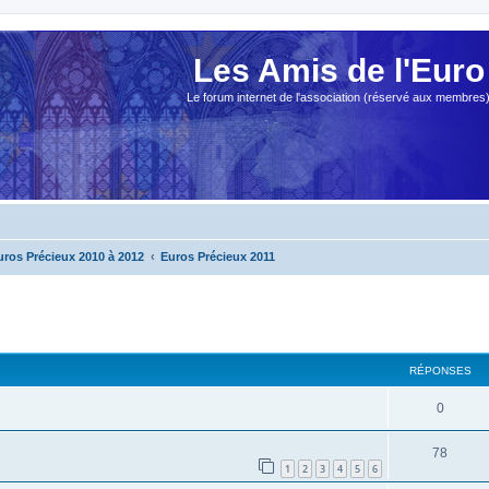
Les Amis de l'Euro
Le forum internet de l'association (réservé aux membres
uros Précieux 2010 à 2012
Euros Précieux 2011
cher
cherche avancée
RÉPONSES
0
78
1
2
3
4
5
6