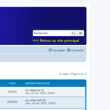
)
Rechercher
Recherche avancé
<<< Retour au site principal
Inscription
Connexion
6 sujets • Page
1
sur
1
VUES
DERNIER MESSAGE
par
daporoty
61693
ven. 23 oct. 2015, 23h04
par
white spirit
324698
sam. 14 avr. 2012, 13h02