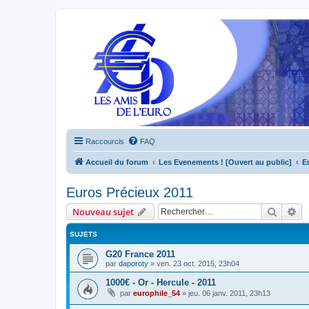
Raccourcis
FAQ
Accueil du forum
Les Evenements ! [Ouvert au public]
E
Euros Précieux 2011
Recher
Re
Nouveau sujet
SUJETS
G20 France 2011
par
daporoty
»
ven. 23 oct. 2015, 23h04
1000€ - Or - Hercule - 2011
par
europhile_54
»
jeu. 06 janv. 2011, 23h13